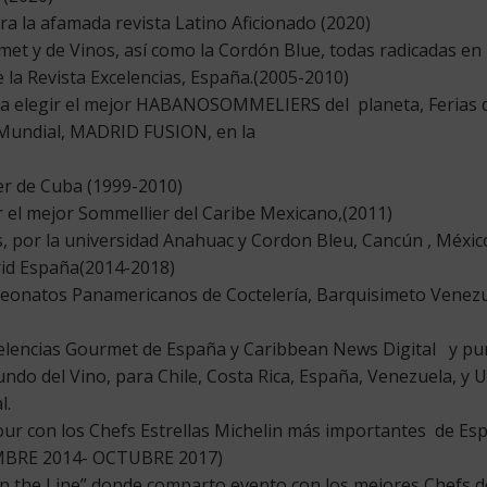
ara la afamada revista Latino Aficionado (2020)
t y de Vinos, así como la Cordón Blue, todas radicadas en 
 la Revista Excelencias, España.(2005-2010)
a elegir el mejor HABANOSOMMELIERS del planeta, Ferias d
Mundial, MADRID FUSION, en la
er de Cuba (1999-2010)
r el mejor Sommellier del Caribe Mexicano,(2011)
, por la universidad Anahuac y Cordon Bleu, Cancún , Méxi
drid España(2014-2018)
eonatos Panamericanos de Coctelería, Barquisimeto Venezue
celencias Gourmet de España y Caribbean News Digital y pun
do del Vino, para Chile, Costa Rica, España, Venezuela, y 
l.
our con los Chefs Estrellas Michelin más importantes de Esp
IEMBRE 2014- OCTUBRE 2017)
“On the Line” donde comparto evento con los mejores Chefs