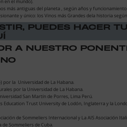
ón en el mundo).
s más antiguas del planeta , según años y funcionamiento 
onante y único: los Vinos más Grandes dela historia según v
ISTIR, PUEDES HACER T
Í
R A NUESTRO PONENT
INO
) por la Universidad de La Habana.
urales por la Universidad de La Habana.
iversidad San Martín de Porres, Lima Perú.
s Education Trust University de Lodón, Inglaterra y la Lond
iación de Sommeliers Internacional y La AIS Asociación Ita
a de Sommeliers de Cuba.