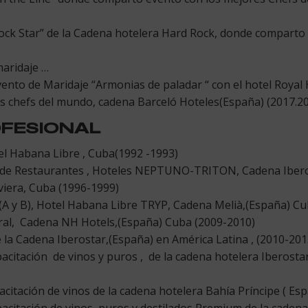
Rock Star” de la Cadena hotelera Hard Rock, donde comparto 
maridaje …
ento de Maridaje “Armonias de paladar “ con el hotel Royal
 chefs del mundo, cadena Barceló Hoteles(España) (2017.2
OFESIONAL
l Habana Libre , Cuba(1992 -1993)
 de Restaurantes , Hoteles NEPTUNO-TRITON, Cadena Ibero
viera, Cuba (1996-1999)
(A y B), Hotel Habana Libre TRYP, Cadena Melià,(España) C
ral, Cadena NH Hotels,(España) Cuba (2009-2010)
a Cadena Iberostar,(España) en América Latina , (2010-201
acitación de vinos y puros , de la cadena hotelera Iberost
citación de vinos de la cadena hotelera Bahía Príncipe ( Es