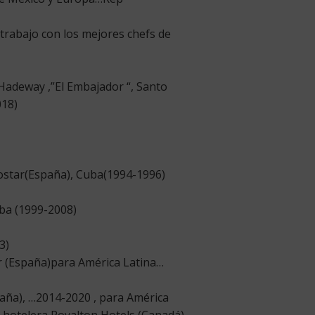
trabajo con los mejores chefs de
 Hadeway ,”El Embajador “, Santo
018)
star(España), Cuba(1994-1996)
uba (1999-2008)
3)
ar (España)para América Latina…
paña), …2014-2020 , para América