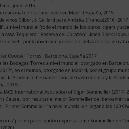
hina , junio 2015
ternacional de Turismo, sede en Madrid España, 2015
 de vinos Gilbert & Gaillard para América (Francia)2016 -2017
 , a nivel mundial (todo el mundo de los puros ,cigars y ac
a casa Tequilera “ Reserva del Corazón”…línea Black Hope,
ourmet , por la invención y creación del accesorio de cata o
ter Course” Torres , Barcelona, España 2017
 las Bodegas Torres a nivel mundial, otorgado en Barcelon
 2017”, en el mundo, otorgado en Madrid, por el grupo mundi
a, la Academia Iberoamericana de Gastronomía y la Acade
ña, 2018)
 IACS International Asociation of Cigar Sommellier (2017- 
is Causa , por resultar el mejor Sommellier de Iberoamérica
l “Primer Sommelleir “a nivel mundial en llegar a los 100 Che
cords”por mi participación expresa como Sommellier en Ce
 (2020)