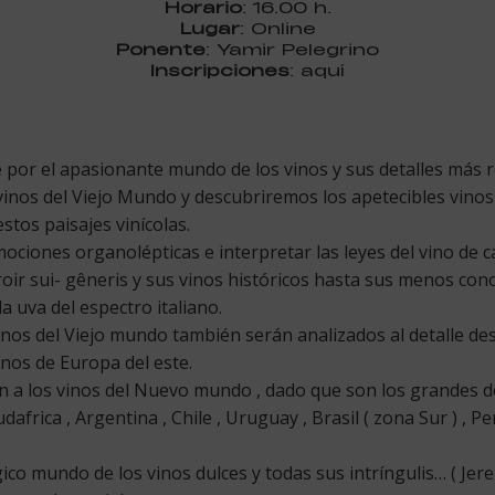
Horario
: 16.00 h.
Lugar
: Online
Ponente
: Yamir Pelegrino
Inscripciones
: aquí
e por el apasionante mundo de los vinos y sus detalles más
vinos del Viejo Mundo y descubriremos los apetecibles vin
estos paisajes vinícolas.
iones organolépticas e interpretar las leyes del vino de cad
ir sui- gêneris y sus vinos históricos hasta sus menos cono
 uva del espectro italiano.
nos del Viejo mundo también serán analizados al detalle des
inos de Europa del este.
n a los vinos del Nuevo mundo , dado que son los grandes 
dafrica , Argentina , Chile , Uruguay , Brasil ( zona Sur ) , P
co mundo de los vinos dulces y todas sus intríngulis… ( Jer