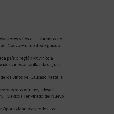
 relevantes y únicos… Haremos un
os del Nuevo Mundo ,todo guiado
a país o región vitivinícola.
cidos vinos amarillos de de Jurâ.
de los vinos del Cáucaso hasta la
desconocidos aún hoy , desde
erù , Mexico ( 1er viñedo del Nuevo
ez,Oporto,Marsala y todos los