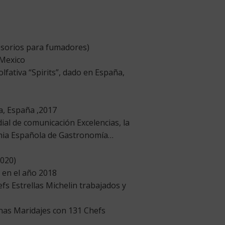
cesorios para fumadores)
 Mexico
lfativa “Spirits”, dado en España,
a, España ,2017
al de comunicación Excelencias, la
mia Española de Gastronomía…
2020)
 en el año 2018
fs Estrellas Michelin trabajados y
nas Maridajes con 131 Chefs