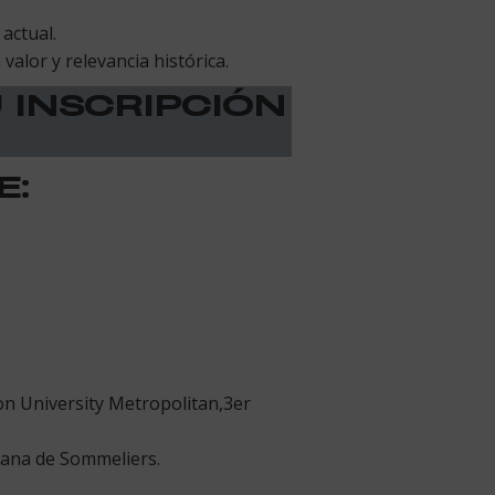
actual.
alor y relevancia histórica.
U INSCRIPCIÓN
E:
on University Metropolitan,3er
liana de Sommeliers.