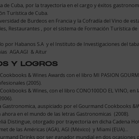
 de Cuba, por la trayectoria en el cargo y éxitos gastronomi
ón Turística de Cuba.
ersidad de Burdeos en Francia y la Cofradía del Vino de esta
s, Restaurantes , por el sistema de Formación Turística de
por Habanos S.A y el Instituto de Investigaciones del tab
mias AGA.AGI & Aitur
S Y LOGROS
ookbooks & Wines Awards con el libro MI PASION GOURMET,
esionales (2005).
ookbooks & Wines, con el libro CONO100DO EL VINO, en la 
2006).
a Gastronomica, auspiciado por el Gourmand Cookbooks &W
ahora en el mundo de las letras Gastronomicas (2008).
liá Distingue, otorgado por trayectoria en dicha Cadena Hot
et de las Américas (AGA), AGI (México) y Miami (EUA)…
urmand Drinks por ser ganador mundial en dos ocasiones