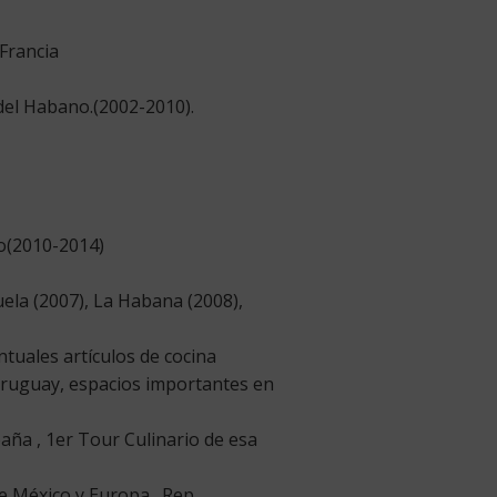
Francia
el Habano.(2002-2010).
co(2010-2014)
la (2007), La Habana (2008),
tuales artículos de cocina
Uruguay, espacios importantes en
aña , 1er Tour Culinario de esa
 de México y Europa…Rep