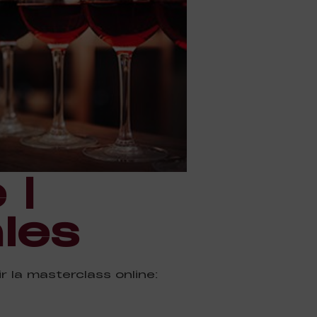
 |
les
r la masterclass online: