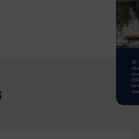
Si
qu
co
ES
s
un
de