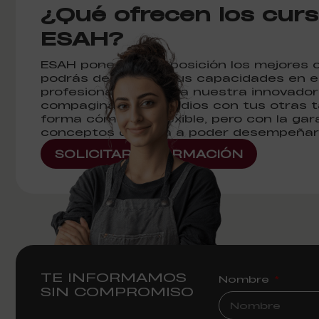
¿Qué ofrecen los cur
ESAH?
ESAH pone a tu disposición los mejores 
podrás desarrollar tus capacidades en es
profesional. Gracias a nuestra innovado
compaginar los estudios con tus otras t
forma cómoda y flexible, pero con la gar
conceptos de cara a poder desempeñar 
SOLICITAR INFORMACIÓN
TE INFORMAMOS
Nombre
SIN COMPROMISO