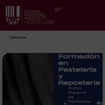
Áreas formativas
Campus
Formación
en
Pastelería
y
Repostería
Curso
Superior
de
Pastelería
N