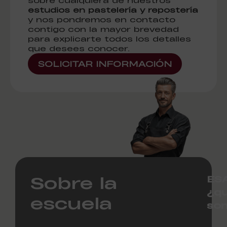
sobre cualquiera de nuestros
estudios en pastelería y repostería
y nos pondremos en contacto
contigo con la mayor brevedad
para explicarte todos los detalles
que desees conocer.
SOLICITAR INFORMACIÓN
Sobre la
ES
¿q
escuela
so