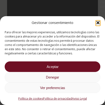
n
p
q
le
s
Gestionar consentimiento
el
m
Para ofrecer las mejores experiencias, utilizamos tecnologías como las
p
cookies para almacenar y/o acceder a la información del dispositivo. El
al
consentimiento de estas tecnologías nos permitirá procesar datos
es
como el comportamiento de navegación o las identificaciones únicas
en este sitio. No consentir o retirar el consentimiento, puede afectar
F
negativamente a ciertas características y funciones.
d
ca
a
Aceptar
r
Denegar
E
c
e
Ver preferencias
d
ho
Política de cookies
Política de privacidad
Aviso Legal
on
h