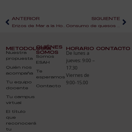
ANTERIOR
SIGUIENTE
Erizos de Mar a la Holandesa
Consumo de quesos en España
QUIÉNES
METODOLOGÍA
HORARIO
CONTACTO
SOMOS
Nuestra
De lunes a
Somos
propuesta
jueves: 9:00 –
ESAH
Quién nos
17.30
Te
acompaña
Viernes de
esperamos
Tu equipo
9:00-15.00
Contacto
docente
Tu campus
virtual
El título
que
reconocerá
tu