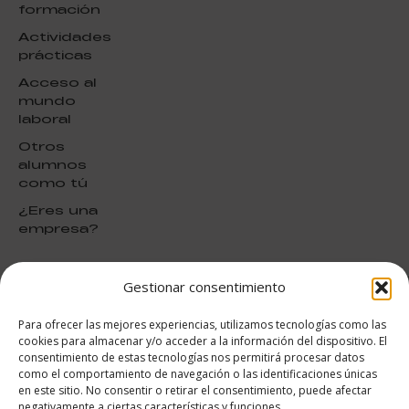
formación
Actividades
prácticas
Acceso al
mundo
laboral
Otros
alumnos
como tú
¿Eres una
empresa?
Gestionar consentimiento
puntuación para ESAH
9.4
/10
Para ofrecer las mejores experiencias, utilizamos tecnologías como las
basado en
1331
cookies para almacenar y/o acceder a la información del dispositivo. El
Valoraciones soportado por
consentimiento de estas tecnologías nos permitirá procesar datos
eKomi
como el comportamiento de navegación o las identificaciones únicas
en este sitio. No consentir o retirar el consentimiento, puede afectar
negativamente a ciertas características y funciones.