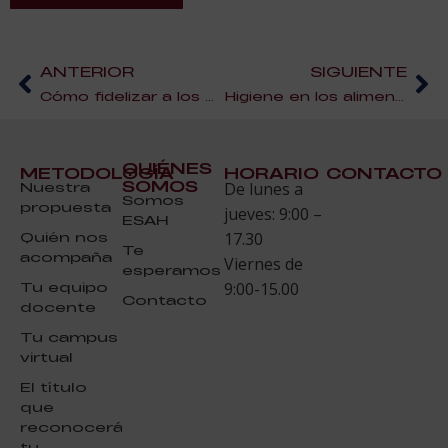
ANTERIOR
SIGUIENTE
Cómo fidelizar a los consumidores
Higiene en los alimentos: Pieza clave en la seguridad alimentaria
QUIÉNES
METODOLOGÍA
HORARIO
CONTACTO
SOMOS
Nuestra
De lunes a
Somos
propuesta
jueves: 9:00 –
ESAH
Quién nos
17.30
Te
acompaña
Viernes de
esperamos
Tu equipo
9:00-15.00
Contacto
docente
Tu campus
virtual
El título
que
reconocerá
tu