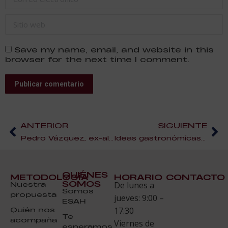
Sitio web
Save my name, email, and website in this
browser for the next time I comment.
Publicar comentario
ANTERIOR
SIGUIENTE
Pedro Vázquez, ex-alumno de ESAH y autor del blog ‘La Mirada Dulce’
Ideas gastronómicas para San Valentín: Huevo duro en forma de corazón
QUIÉNES
METODOLOGÍA
HORARIO
CONTACTO
SOMOS
Nuestra
De lunes a
Somos
propuesta
jueves: 9:00 –
ESAH
Quién nos
17.30
Te
acompaña
Viernes de
esperamos