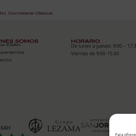
, Coctelería Clásica
ÉNES SOMOS
HORARIO
s ESAH
De lunes a jueves: 9:00 – 17.
speramos
Viernes de 9:00-15.00
acto
 ESAH
Para ofrece