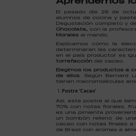
Aprendemos lo
El pasado día 29 de octu
alumnos de cocina y pastel
Degustación completo y den
Chocolate”
con la profesor
Morales
al mando.
Explicamos cómo la elec
determinaran las caracterí
en el país productor es ig
torrefacción
del cacao.
Elegimos los productos a 
de ellos
. Según Bernard L
tienen macromoléculas aro
Postre ‘Cacao’
Así, este postre al que lla
70% con notas florales, fru
es una pimienta proveniente
un bombón relleno de una
cacao con notas finales a 
de Brasil con aromas a alme