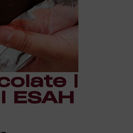
olate |
al ESAH