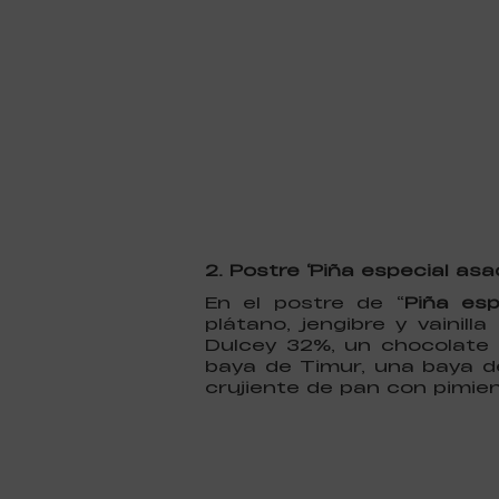
2. Postre ‘Piña especial asa
En el postre de “
Piña es
plátano, jengibre y vaini
Dulcey 32%, un chocolate 
baya de Timur, una baya d
crujiente de pan con pimie