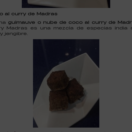
o al curry de Madras
una
guimauve o nube de coco al curry de Mad
rry Madras es una mezcla de especias india qu
 jengibre.