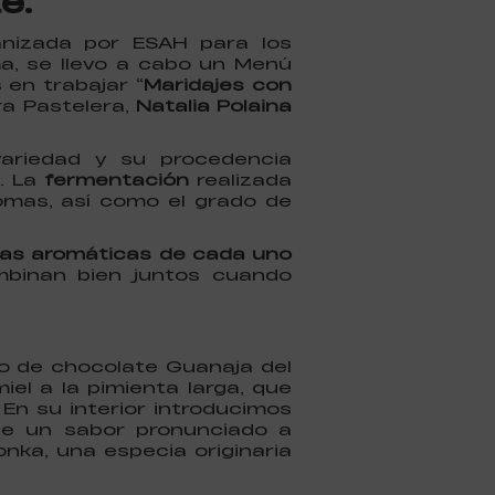
e.
anizada por ESAH para los
ma, se llevo a cabo un Menú
en trabajar “
Maridajes con
a Pastelera,
Natalia Polaina
variedad y su procedencia
. La
fermentación
realizada
romas, así como el grado de
tas aromáticas de cada uno
mbinan bien juntos cuando
o de chocolate Guanaja del
iel a la pimienta larga, que
 En su interior introducimos
ne un sabor pronunciado a
nka, una especia originaria