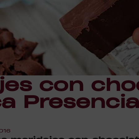
jes con choc
ca Presenci
016