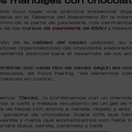
s maridajes con chocolat
bre tuvo lugar una práctica presencial org
ería en la Taberna del Alabardero. En la mis
tro de la parte de pastelería, nos centramos 
a de los
cursos de pastelería de ESAH
y Maestr
ción de la
calidad del cacao
utilizado, su 
sticas organolépticas del chocolate elaborado
ualmente esencial para el desarrollo de los a
combinar con cada tipo de cacao según las no
ahausse, de Food Pairing, “los alimentos co
máticas en común”.
mamos “
Cacao
”, lo combinamos con un cremos
tal, a café y melaza recubierto de un gel de m
 de Nepal con aroma a canela, regaliz y anís.
 ganache de chocolate Jivara 40% que tie
vainilla y malta que aromatizamos con haba to
ndra dulce, vainilla, caramelo y café.