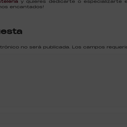
telería
y quieres dedicarte o especializarte en
emos encantados!
uesta
ctrónico no será publicada. Los campos reque