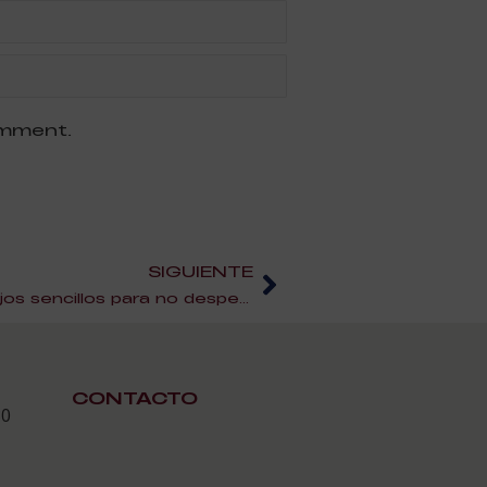
omment.
SIGUIENTE
Cocina con cabeza- Consejos sencillos para no desperdiciar comida
CONTACTO
30