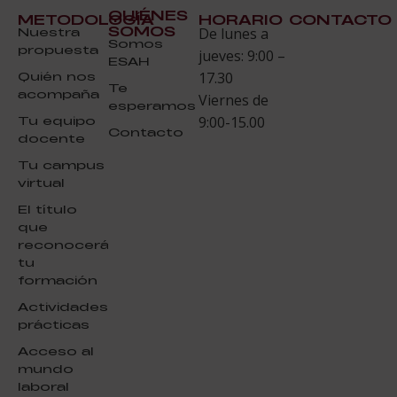
QUIÉNES
METODOLOGÍA
HORARIO
CONTACTO
SOMOS
Nuestra
De lunes a
Somos
propuesta
jueves: 9:00 –
ESAH
Quién nos
17.30
Te
acompaña
Viernes de
esperamos
Tu equipo
9:00-15.00
Contacto
docente
Tu campus
virtual
El título
que
reconocerá
tu
formación
Actividades
prácticas
Acceso al
mundo
laboral