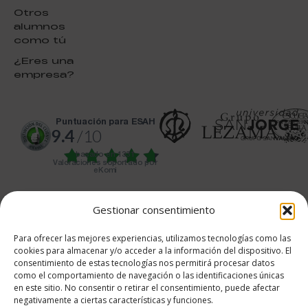
Otros
alumnos
como tú
¿Eres una
empresa?
puntuación para ESAH
9.4
/10
basado en
1331
Valoraciones soportado por
eKomi
Gestionar consentimiento
Para ofrecer las mejores experiencias, utilizamos tecnologías como las
cookies para almacenar y/o acceder a la información del dispositivo. El
682 734 562
consentimiento de estas tecnologías nos permitirá procesar datos
como el comportamiento de navegación o las identificaciones únicas
Aviso Legal
Política de cookies
en este sitio. No consentir o retirar el consentimiento, puede afectar
Política de privacidad
negativamente a ciertas características y funciones.