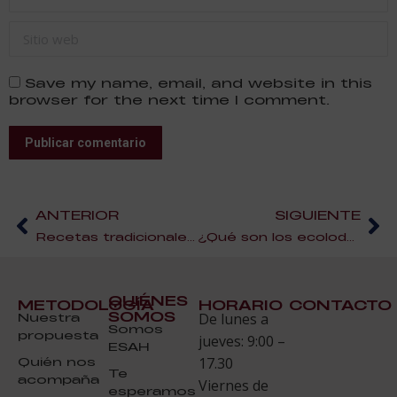
Sitio web
Save my name, email, and website in this
browser for the next time I comment.
Publicar comentario
ANTERIOR
SIGUIENTE
Recetas tradicionales con un toque moderno (fusionando sabores y culturas)
¿Qué son los ecolodges?
QUIÉNES
METODOLOGÍA
HORARIO
CONTACTO
SOMOS
Nuestra
De lunes a
Somos
propuesta
jueves: 9:00 –
ESAH
Quién nos
17.30
Te
acompaña
Viernes de
esperamos