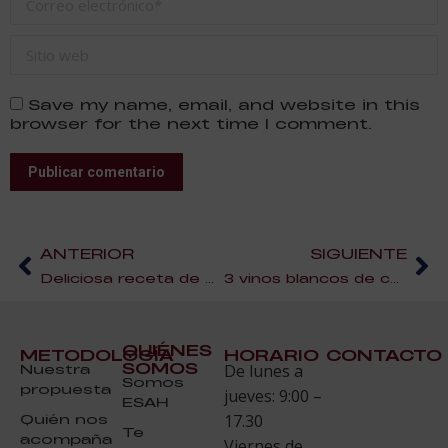
Sitio web
Save my name, email, and website in this
browser for the next time I comment.
Publicar comentario
ANTERIOR
SIGUIENTE
Deliciosa receta de postre: Banofee Pie
3 vinos blancos de calidad a buen precio
QUIÉNES
METODOLOGÍA
HORARIO
CONTACTO
SOMOS
Nuestra
De lunes a
Somos
propuesta
jueves: 9:00 –
ESAH
Quién nos
17.30
Te
acompaña
Viernes de