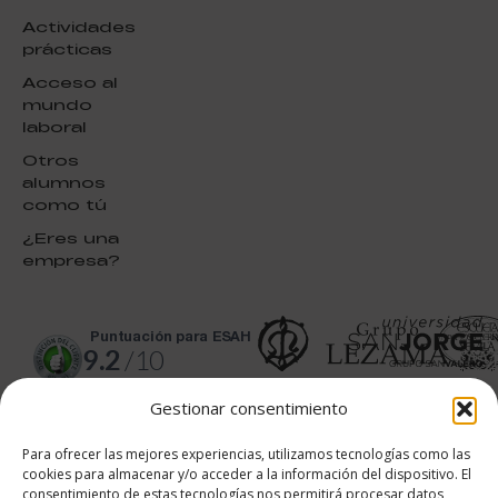
Actividades
prácticas
Acceso al
mundo
laboral
Otros
alumnos
como tú
¿Eres una
empresa?
puntuación para ESAH
9.2
/10
basado en
1332
Gestionar consentimiento
Valoraciones soportado por
eKomi
Para ofrecer las mejores experiencias, utilizamos tecnologías como las
cookies para almacenar y/o acceder a la información del dispositivo. El
consentimiento de estas tecnologías nos permitirá procesar datos