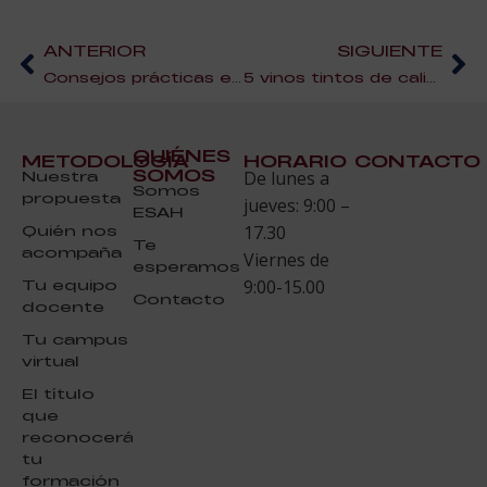
ANTERIOR
SIGUIENTE
Consejos prácticas en el supermercado II
5 vinos tintos de calidad a buen precio
QUIÉNES
METODOLOGÍA
HORARIO
CONTACTO
SOMOS
Nuestra
De lunes a
Somos
propuesta
jueves: 9:00 –
ESAH
Quién nos
17.30
Te
acompaña
Viernes de
esperamos
Tu equipo
9:00-15.00
Contacto
docente
Tu campus
virtual
El título
que
reconocerá
tu
formación