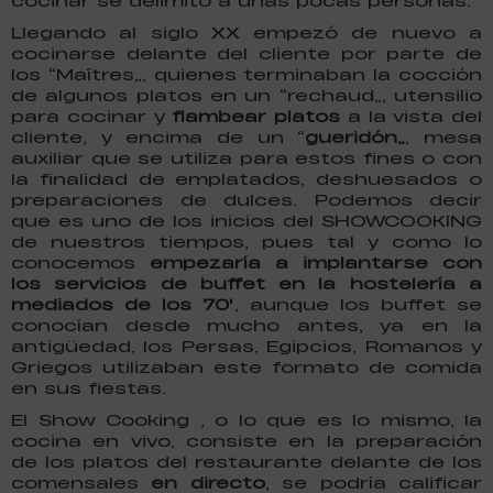
cocinar se delimitó a unas pocas personas.
Llegando al siglo XX empezó de nuevo a
cocinarse delante del cliente por parte de
los “Maîtres”, quienes terminaban la cocción
de algunos platos en un “rechaud”, utensilio
para cocinar y
flambear platos
a la vista del
cliente, y encima de un “
gueridón”
, mesa
auxiliar que se utiliza para estos fines o con
la finalidad de emplatados, deshuesados o
preparaciones de dulces. Podemos decir
que es uno de los inicios del SHOWCOOKING
de nuestros tiempos, pues tal y como lo
conocemos
empezaría a implantarse con
los servicios de buffet en la hostelería a
mediados de los 70′
, aunque los buffet se
conocían desde mucho antes, ya en la
antigüedad, los Persas, Egipcios, Romanos y
Griegos utilizaban este formato de comida
en sus fiestas.
El Show Cooking , o lo que es lo mismo, la
cocina en vivo, consiste en la preparación
de los platos del restaurante delante de los
comensales
en directo
, se podría calificar