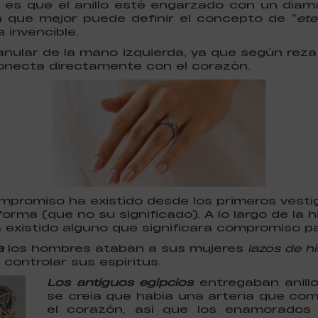
a es que el anillo esté engarzado con un diam
la que mejor puede definir el concepto de “
ete
a invencible.
o anular de la mano izquierda, ya que según reza
necta directamente con el corazón.
ompromiso ha existido desde los primeros vestig
orma (que no su significado). A lo largo de la 
 existido alguno que significara compromiso par
a
los hombres ataban a sus mujeres
lazos de h
 controlar sus espíritus.
L
os antiguos egipcios
entregaban anillo
se creía que había una arteria que co
el corazón, así que los enamorados 