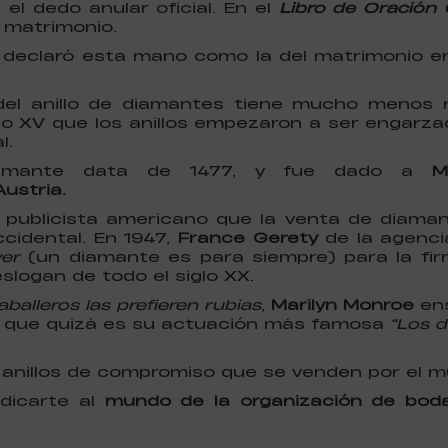
 el dedo anular oficial. En el
Libro de Oració
 matrimonio.
 declaró esta mano como la del matrimonio e
 del anillo de diamantes tiene mucho menos
siglo XV que los anillos empezaron a ser engar
l.
diamante data de 1477, y fue dado a
M
ustria.
 publicista americano que la venta de diama
cidental. En 1947,
France Gerety
de la agenci
er
(un diamante es para siempre) para la fi
logan de todo el siglo XX.
aballeros las prefieren rubias
,
Marilyn Monroe
en
la que quizá es su actuación más famosa
“Los 
 anillos de compromiso que se venden por el 
dicarte al
mundo de la organización de bod