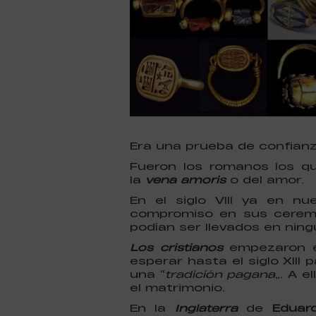
Era una prueba de confianz
Fueron los romanos los q
la
vena amoris
o del amor.
En el siglo VIII ya en nu
compromiso en sus ceremo
podían ser llevados en ning
Los cristianos
empezaron e
esperar hasta el siglo XIII 
una “
tradición pagana
”. A 
el matrimonio.
En la
Inglaterra
de
Eduard