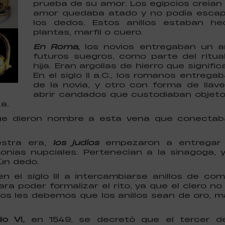
prueba de su amor. Los egipcios creían 
amor quedaba atado y no podía escapa
los dedos. Estos anillos estaban h
plantas, marfil o cuero.
En Roma,
los novios entregaban un a
futuros suegros, como parte del ritua
hija. Eran argollas de hierro que signif
En el siglo II a.C., los romanos entrega
de la novia, y otro con forma de llav
abrir candados que custodiaban objetos
a.
ue dieron nombre a esta vena que conectab
estra era,
los judíos
empezaron a entregar 
nias nupciales. Pertenecían a la sinagoga, 
ún dedo.
n el siglo III a intercambiarse anillos de c
para poder formalizar el rito, ya que el clero n
ellos les debemos que los anillos sean de oro, 
o VI,
en 1549, se decretó que el tercer de