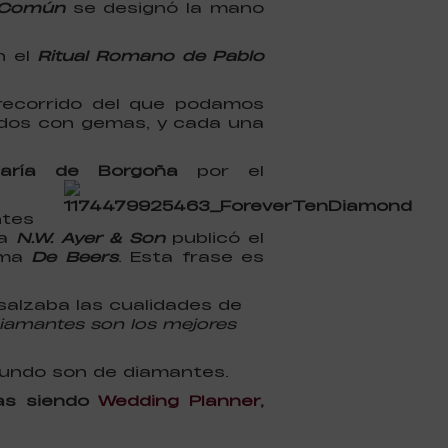
n Común
se designó la mano
n el
Ritual Romano de Pablo
 recorrido del que podamos
zados con gemas, y cada una
aría de Borgoña
por el
ntes
a
N.W. Ayer & Son
publicó el
rma
De Beers
. Esta frase es
salzaba las cualidades de
diamantes son los mejores
mundo son de diamantes.
as siendo
Wedding Planner
,