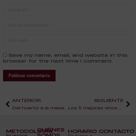
Nombre *
Correo electrónico *
Sitio web
Save my name, email, and website in this
browser for the next time I comment.
Publicar comentario
ANTERIOR
SIGUIENTE
Del huerto a la mesa: cocina sostenible y de temporada para un futuro más verde
Los 5 mejores vinos de Francia
QUIÉNES
METODOLOGÍA
HORARIO
CONTACTO
SOMOS
Nuestra
De lunes a