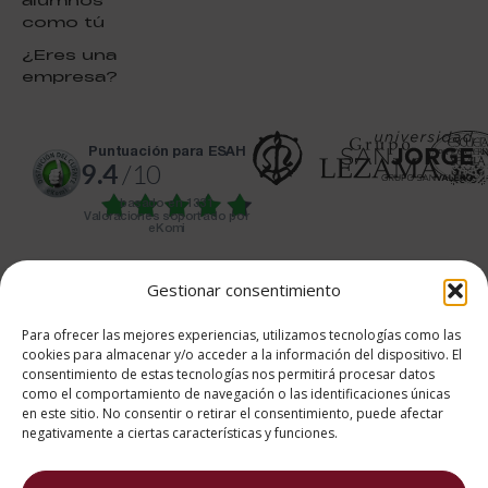
como tú
¿Eres una
empresa?
puntuación para ESAH
9.4
/10
basado en
1331
Valoraciones soportado por
eKomi
Gestionar consentimiento
Para ofrecer las mejores experiencias, utilizamos tecnologías como las
cookies para almacenar y/o acceder a la información del dispositivo. El
682 734 562
consentimiento de estas tecnologías nos permitirá procesar datos
como el comportamiento de navegación o las identificaciones únicas
Aviso Legal
Política de cookies
en este sitio. No consentir o retirar el consentimiento, puede afectar
Política de privacidad
negativamente a ciertas características y funciones.
2026 ® Estudios Superiores
Abiertos de Hostelería