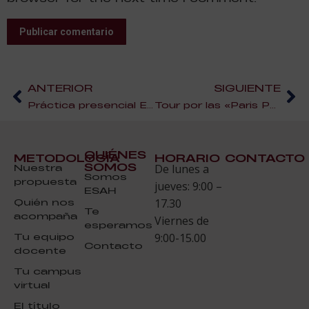
Publicar comentario
ANTERIOR
SIGUIENTE
Práctica presencial ESAH en Sevilla|Pastelería de Temporada
Tour por las «Paris Pâtisseries» – II Parte
QUIÉNES
METODOLOGÍA
HORARIO
CONTACTO
SOMOS
Nuestra
De lunes a
Somos
propuesta
jueves: 9:00 –
ESAH
Quién nos
17.30
Te
acompaña
Viernes de
esperamos
Tu equipo
9:00-15.00
Contacto
docente
Tu campus
virtual
El título