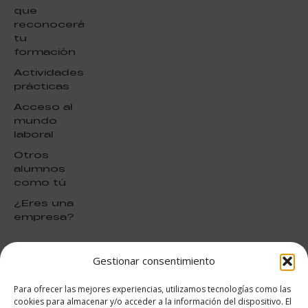
que
reconocerá
tu
formación
Actividades
prácticas
Acceso al
mundo
laboral
Otros
alumnos
como tú
¿Eres una
empresa?
Gestionar consentimiento
puntuación para ESAH
9.4
/10
Para ofrecer las mejores experiencias, utilizamos tecnologías como las
basado en
1331
cookies para almacenar y/o acceder a la información del dispositivo. El
Valoraciones soportado por