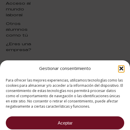
Acceso al
mundo
laboral
Otros
alumnos
como tú
¿Eres una
empresa?
Gestionar consentimiento
puntuación para ESAH
9.4
/10
Para ofrecer las mejores experiencias, utilizamos tecnologías como las
basado en
1331
cookies para almacenar y/o acceder a la información del dispositivo. El
Valoraciones soportado por
consentimiento de estas tecnologías nos permitirá procesar datos
eKomi
como el comportamiento de navegación o las identificaciones únicas
en este sitio. No consentir o retirar el consentimiento, puede afectar
negativamente a ciertas características y funciones.
Aceptar
682 734 562