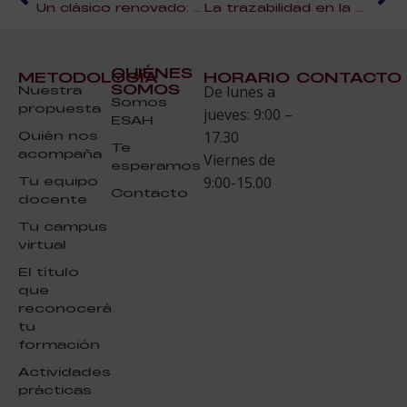
Un clásico renovado: Receta de Chipirones en su tinta con espuma de arroz
La trazabilidad en la hostelería
QUIÉNES
METODOLOGÍA
HORARIO
CONTACTO
SOMOS
Nuestra
De lunes a
Somos
propuesta
jueves: 9:00 –
ESAH
Quién nos
17.30
Te
acompaña
Viernes de
esperamos
Tu equipo
9:00-15.00
Contacto
docente
Tu campus
virtual
El título
que
reconocerá
tu
formación
Actividades
prácticas