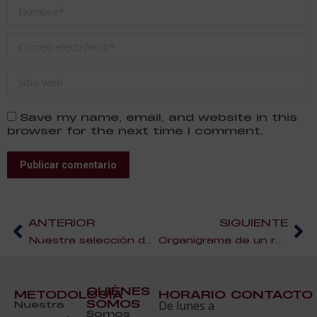
Nombre *
Correo electrónico *
Sitio web
Save my name, email, and website in this
browser for the next time I comment.
Publicar comentario
ANTERIOR
SIGUIENTE
Nuestra selección de restaurantes con estrellas Michelín
Organigrama de un restaurante
QUIÉNES
METODOLOGÍA
HORARIO
CONTACTO
SOMOS
Nuestra
De lunes a
Somos