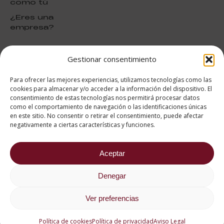
como tú
¿Eres una
empresa?
Gestionar consentimiento
puntuación para ESAH
9.2
/10
Para ofrecer las mejores experiencias, utilizamos tecnologías como las
basado en
1332
cookies para almacenar y/o acceder a la información del dispositivo. El
Valoraciones soportado por
consentimiento de estas tecnologías nos permitirá procesar datos
eKomi
como el comportamiento de navegación o las identificaciones únicas
en este sitio. No consentir o retirar el consentimiento, puede afectar
negativamente a ciertas características y funciones.
Aceptar
682 734 562
Denegar
Aviso Legal
Política de cookies
Política de privacidad
Ver preferencias
2026 ® Estudios Superiores
Abiertos de Hostelería
Política de cookies
Política de privacidad
Aviso Legal