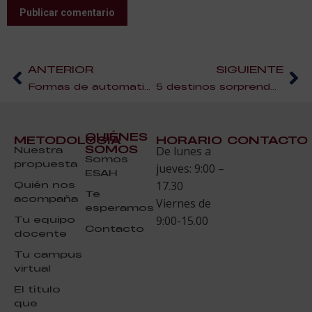
Publicar comentario
ANTERIOR
SIGUIENTE
Formas de automatizar un restaurante
5 destinos sorprendentes para visitar este verano
QUIÉNES
METODOLOGÍA
HORARIO
CONTACTO
SOMOS
Nuestra
De lunes a
Somos
propuesta
jueves: 9:00 –
ESAH
Quién nos
17.30
Te
acompaña
Viernes de
esperamos
Tu equipo
9:00-15.00
Contacto
docente
Tu campus
virtual
El título
que