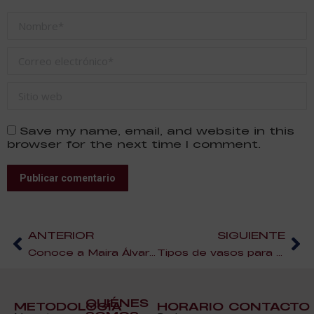
Nombre *
Correo electrónico *
Sitio web
Save my name, email, and website in this
browser for the next time I comment.
Publicar comentario
ANTERIOR
SIGUIENTE
Conoce a Maira Álvarez, nueva profesora del Curso de Wedding Planner
Tipos de vasos para cada tipo de cocktail
QUIÉNES
METODOLOGÍA
HORARIO
CONTACTO