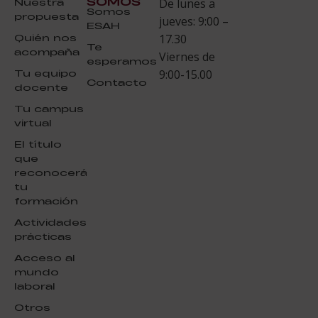
SOMOS
Nuestra
De lunes a
Somos
propuesta
jueves: 9:00 –
ESAH
Quién nos
17.30
Te
acompaña
Viernes de
esperamos
Tu equipo
9:00-15.00
Contacto
docente
Tu campus
virtual
El título
que
reconocerá
tu
formación
Actividades
prácticas
Acceso al
mundo
laboral
Otros