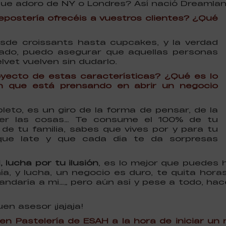
ue adoro de NY o Londres? Así nació Dreamlan
repostería ofrecéis a vuestros clientes? ¿Qué
de croissants hasta cupcakes, y la verdad
do, puedo asegurar que aquellas personas
vet vuelven sin dudarlo.
oyecto de estas características? ¿Qué es lo
en que está prensando en abrir un negocio
leto, es un giro de la forma de pensar, de la
er las cosas… Te consume el 100% de tu
de tu familia, sabes que vives por y para tu
que late y que cada día te da sorpresas
 lucha por tu ilusión
, es lo mejor que puedes
nía, y lucha, un negocio es duro, te quita hor
ndaría a mi…” pero aún así y pese a todo, hac
n asesor ¡jajaja!
en Pastelería de ESAH a la hora de iniciar un 