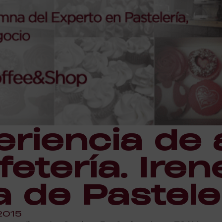
eriencia de 
etería. Iren
 de Pastele
2015