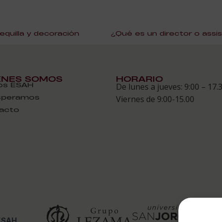
quilla y decoración
ÉNES SOMOS
HORARIO
s ESAH
De lunes a jueves: 9:00 – 17.
speramos
Viernes de 9:00-15.00
acto