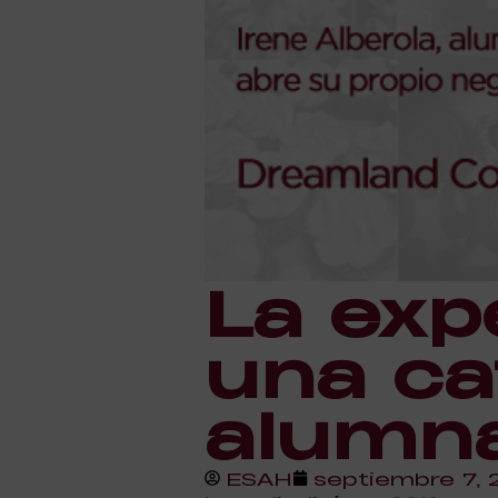
La exp
una caf
alumna
ESAH
septiembre 7, 