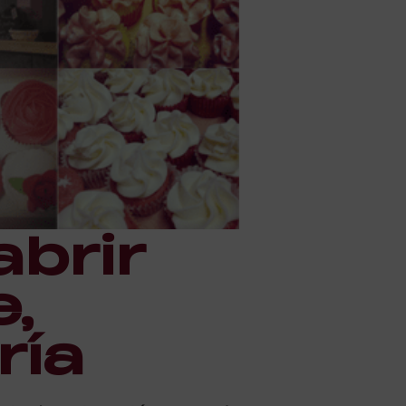
abrir
e,
ría