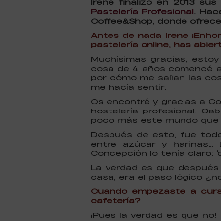
Irene finalizó en 2013 su
Pastelería Profesional
. Hac
Coffee&Shop, donde ofrece 
Antes de nada Irene ¡Enhor
pastelería online, has abie
Muchísimas gracias, esto
cosa de 4 años comencé a 
por cómo me salían las cos
me hacía sentir.
Os encontré y gracias a C
hostelería profesional. Ca
poco más este mundo que t
Después de esto, fue todo
entre azúcar y harinas… 
Concepción lo tenía claro: 
La verdad es que después 
casa, era el paso lógico ¿n
Cuando empezaste a curs
cafetería?
¡Pues la verdad es que no!