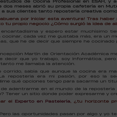
s estudios de Cocina Profesional en ESAH, y
e dos meses abrió su propia cafetería en Mut
a sus clientes tanto repostería creativa como 
abuena por iniciar esta aventura! Tras haber
rto tu propio negocio ¿Cómo surgió la idea de a
y encantadísima y espero estar muchísimo t
cocinar, cada vez me gustaba más, era un m
as, que he de decir que siempre he cocinado p
oncepción Martín de Orientación Académica me
be decir que yo trabajo, soy Informática, pero
anto me llamaba la atención.
 corrido, sabía que aunque la cocina era mar
La repostería era mi pasión, por eso la 
‘dime qué opciones tengo para sacarme un títul
de adentrarme en el mundo de la repostería y
o? Tener un sitio donde poder expresarme y cre
ar el
Experto en Pastelería
, ¿tu horizonte p
 Pero las oportunidades pasan por algo y yo t