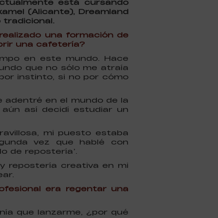
 actualmente está cursando
xamel (Alicante), Dreamland
tradicional.
 realizado una formación de
brir una cafetería?
iempo en este mundo. Hace
undo que no sólo me atraía
or instinto, si no por cómo
 adentré en el mundo de la
 aún así decidí estudiar un
avillosa, mi puesto estaba
segunda vez que hablé con
o de repostería’.
 repostería creativa en mi
ar.
rofesional era regentar una
enía que lanzarme, ¿por qué