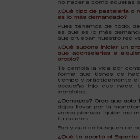
no hacerla como aquellas q
¿Qué tipo de pastelería o 
es lo más demandado?
Pues tenemos de todo, des
es que es lo más demanda
que prueban nuestro red vel
¿Qué supone iniciar un pr
que aconsejarías a algui
propio?
Te cambia la vida por comp
forma que tienes de hac
tiempo y prácticamente el 
pequeño hijo que nace, 
increíbles.
¿Consejos? Creo que solo 1,
dejes llevar por la monoto
veces piensas “quién me ma
tú quieres.
Eso y que se busquen un bue
¿Qué te aportó el Experto 