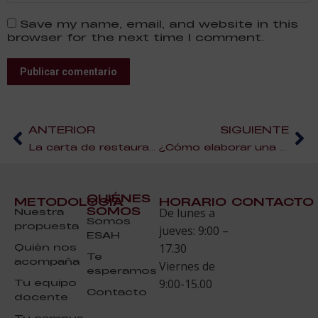
Save my name, email, and website in this
browser for the next time I comment.
Publicar comentario
ANTERIOR
SIGUIENTE
La carta de restaurante: webinars para aprender a hacer una buena carta
¿Cómo elaborar una receta para un concurso de postres?
QUIÉNES
METODOLOGÍA
HORARIO
CONTACTO
SOMOS
Nuestra
De lunes a
Somos
propuesta
jueves: 9:00 –
ESAH
Quién nos
17.30
Te
acompaña
Viernes de
esperamos
Tu equipo
9:00-15.00
Contacto
docente
Tu campus