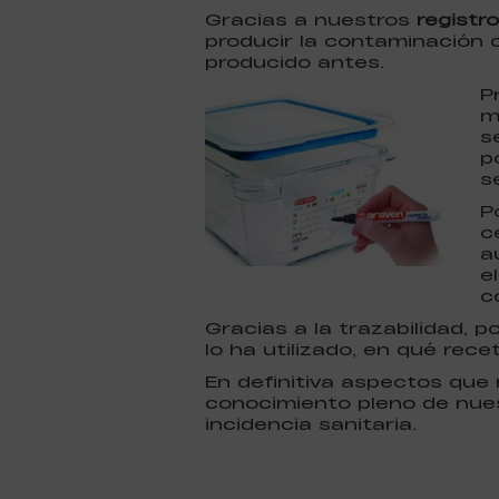
Gracias a nuestros
registr
producir la contaminación 
producido antes.
P
m
s
p
s
P
c
a
e
c
Gracias a la trazabilidad,
lo ha utilizado, en qué rece
En definitiva aspectos que
conocimiento pleno de nues
incidencia sanitaria.