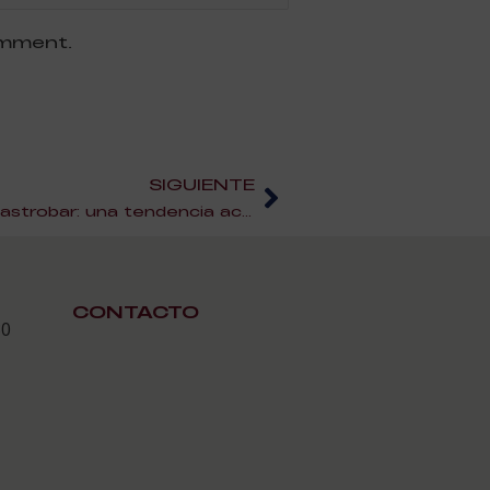
omment.
SIGUIENTE
Cómo aplicar la cocina de gastrobar: una tendencia accesible
CONTACTO
30