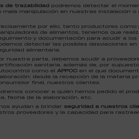
os de trazabilidad
podremos detectar el momen
o mala manipulación en nuestras instalación o 
recisamente por ello, tanto productores como
anipuladores de alimentos, tenemos que realiz
eguimiento y documentación para acudir a los 
odemos detectar las posibles desviaciones en 
eguridad alimentaria.
or nuestra parte, debemos acudir a proveedo
ertificación sanitaria, además de, por supuesto
utocontrol como el
APPCC
en el que document
laboración: desde la recepción de la materia pr
onsumidor final, nuestros clientes.
 podremos conocer a quién hemos pedido el pro
ta, fecha de la elaboración, etc.
 nos ayudan a brindar
seguridad a nuestros cli
tros proveedores y la capacidad para rastrear