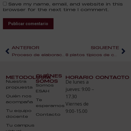
Save my name, email, and website in this
browser for the next time I comment.
Publicar comentario
ANTERIOR
SIGUIENTE
Proceso de elaboración de espumosos
8 platos típicos de carnavales
QUIÉNES
METODOLOGÍA
HORARIO
CONTACTO
SOMOS
Nuestra
De lunes a
Somos
propuesta
jueves: 9:00 –
ESAH
Quién nos
17.30
Te
acompaña
Viernes de
esperamos
Tu equipo
9:00-15.00
Contacto
docente
Tu campus
virtual