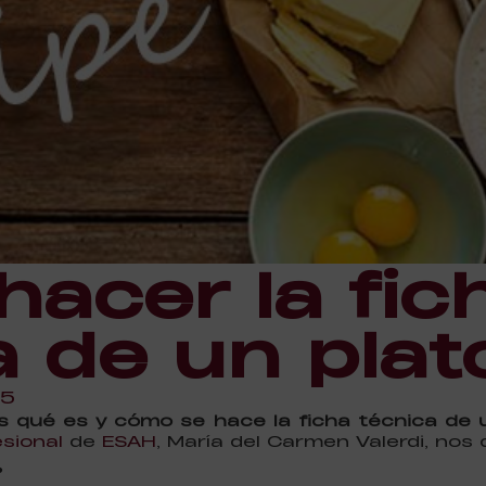
acer la fic
a de un plat
15
qué es y cómo se hace la ficha técnica de 
sional
de
ESAH
, María del Carmen Valerdi, nos 
?