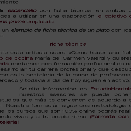
miento.
dir
escandallo
con ficha técnica, en ambos d
es a utilizar en una elaboración,
el objetivo 
ria prima
empleada
.
s un
ejemplo de ficha técnica de un plato
con los
s.
ante este artículo sobre «Cómo hacer una fic
o de cocina
María del Carmen Valerdi y quier
ería
contamos con formación profesional de ca
sarrollar tu carrera profesional y que descub
omo es la hostelería de la mano de profesores
ercado y todavía a día de hoy siguen en activo.
Solicita información en
EstudiaHostel
nuestros asesores se pueda pone
estudios que más te convienen de acuerdo a t
n. Nuestra formación sigue una metodología de
 de los cursos que son 100% online podrás reali
nde vivas y a tu propio ritmo.
¡Fórmate con 
eleria!