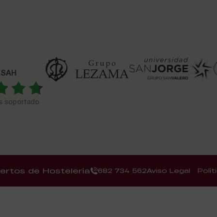
 ESAH
es soportado
ertos de Hostelería
682 734 562
Aviso Legal
Polí