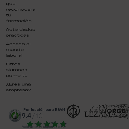
que
reconocerá
tu
formación
Actividades
prácticas
Acceso al
mundo
laboral
Otros
alumnos
como tú
¿Eres una
empresa?
puntuación para ESAH
9.4
/10
basado en
1331
Valoraciones soportado por