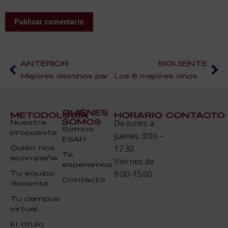
Publicar comentario
ANTERIOR
SIGUIENTE
Mejores destinos para viajar en primavera
Los 6 mejores vinos de Europa
QUIÉNES
METODOLOGÍA
HORARIO
CONTACTO
SOMOS
Nuestra
De lunes a
Somos
propuesta
jueves: 9:00 –
ESAH
Quién nos
17.30
Te
acompaña
Viernes de
esperamos
Tu equipo
9:00-15.00
Contacto
docente
Tu campus
virtual
El título