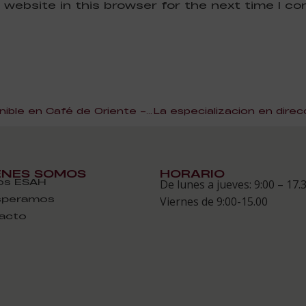
 website in this browser for the next time I c
El ‘Filete VI de Oriente’ disponible en Café de Oriente – #tapasolidariaESAH
ÉNES SOMOS
HORARIO
s ESAH
De lunes a jueves: 9:00 – 17.
speramos
Viernes de 9:00-15.00
acto