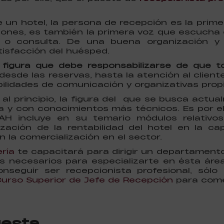
un hotel, la persona de recepción es la primera
iones, es también la primera voz que escucha 
a o consulta. De una buena organización y
tisfacción del huésped.
a figura que debe responsabilizarse de que 
sde las reservas, hasta la atención al cliente
ilidades de comunicación y organizativas prop
 principio, la figura del que se busca actua
 y con conocimientos más técnicos. Es por el
AH incluye en su temario módulos relativo
ación de la rentabilidad del hotel en la capa
n la comercialización en el sector.
ría
te capacitará para dirigir un departamento
s necesarios para especializarte en ésta área
nseguir ser recepcionista profesional, sólo
urso Superior de Jefe de Recepción
para come
uesta