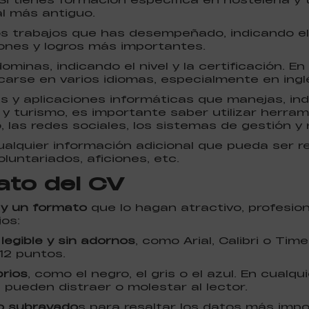
al más antiguo.
los trabajos que has desempeñado, indicando e
ciones y logros más importantes.
ominas, indicando el nivel y la certificación. En
rse en varios idiomas, especialmente en inglé
s y aplicaciones informáticas que manejas, indi
ía y turismo, es importante saber utilizar herr
o, las redes sociales, los sistemas de gestión y 
cualquier información adicional que pueda ser r
luntariados, aficiones, etc.
ato del CV
 y un formato
que lo hagan atractivo, profesiona
os:
 legible y sin adornos
, como Arial, Calibri o Ti
12 puntos.
brios
, como el negro, el gris o el azul. En cualqu
e pueden distraer o molestar al lector.
 o subrayado
s para resaltar los datos más imp