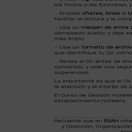
los títulos o las funciones,
– Emplea
viñetas, listas o t
facilitar la lectura y la com
– Usa un
margen de entre 
demasiado suelto, y deja es
más limpio.
– Usa un f
ormato de archivo
que identifique tu CV, com
– Revisa el CV antes de env
contenido, y pide una segu
sugerencias.
Lo importante es que el CV 
la atención y el interés de
El
Curso de Gestión Hotele
establecimiento hotelero.
Recuerda que en
ESAH
ofre
y Dirección, Organizació
for