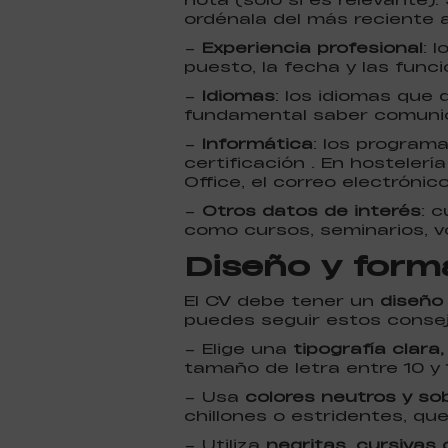
ordénala del más reciente 
–
Experiencia profesional
: 
puesto, la fecha y las fun
–
Idiomas
: los idiomas que d
fundamental saber comunica
–
Informática
: los programa
certificación . En hosteler
Office, el correo electrónic
–
Otros datos de interés
: 
como cursos, seminarios, vo
Diseño y form
El CV debe tener un
diseño
puedes seguir estos consej
– Elige una
tipografía clara,
tamaño de letra entre 10 y 
– Usa
colores neutros y so
chillones o estridentes, qu
– Utiliza
negritas, cursivas