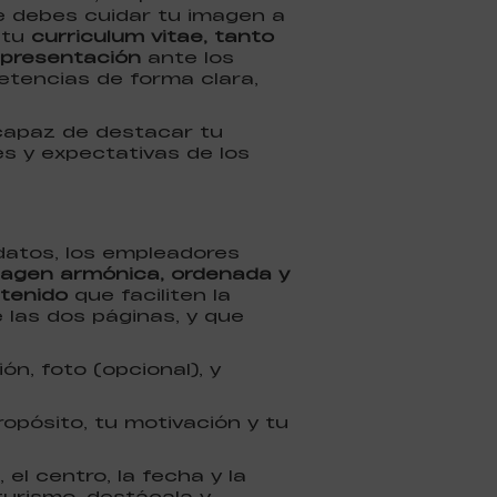
ue debes cuidar tu imagen a
 tu
curriculum vitae, tanto
 presentación
ante los
etencias de forma clara,
r capaz de destacar tu
es y expectativas de los
datos, los empleadores
agen armónica, ordenada y
ntenido
que faciliten la
e las dos páginas, y que
ión, foto (opcional), y
opósito, tu motivación y tu
 el centro, la fecha y la
 turismo, destácala y