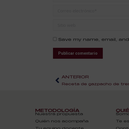
Correo electrónico *
Sitio web
Save my name, email, and
Publicar comentario
ANTERIOR
Receta de gazpacho de tre
METODOLOGÍA
QUI
Nuestra propuesta
Somo
Quién nos acompaña
Te e
Tu equipo docente
Cont