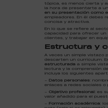
tópica, es menos cierta y a
la hora de presentarte a u
en su presentación como e
empleadores. En él debes re
concisa y atractiva.
En lo que se refiere al sect
capacidad para ofrecer un
clientes, y trabajar en equi
Estructura y 
A veces un simple vistazo 
descarten un currículum. E
estructurada
a simple vis
lectura y la comprensión de 
incluya los siguientes apar
–
Datos personales
: nombre
enlaces a redes sociales o 
–
Objetivo profesional:
es su
valor añadido para el puest
–
Formación académica
: l
nota (solo si es relevante).