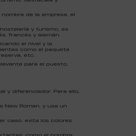
l nombre de la empresa, el
 hostelería y turismo, es
s, francés y alemán.
cando el nivel y la
amientas como el paquete
reserva, etc.
elevante para el puesto,
l y diferenciador. Para ello,
mes New Roman, y usa un
ier caso, evita los colores
ortantes, como el nombre,