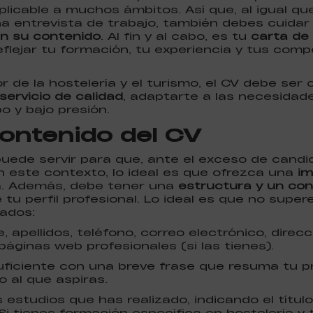
plicable a muchos ámbitos. Así que, al igual q
na entrevista de trabajo, también debes cuidar
n su contenido
. Al fin y al cabo, es tu
carta de
flejar tu formación, tu experiencia y tus comp
or de la hostelería y el turismo, el CV debe se
servicio de calidad
, adaptarte a las necesidad
po y bajo presión.
contenido del CV
puede servir para que, ante el exceso de candi
n este contexto, lo ideal es que ofrezca una
im
ta. Además, debe tener una
estructura y un co
tu perfil profesional. Lo ideal es que no super
tados:
, apellidos, teléfono, correo electrónico, direcc
páginas web profesionales (si las tienes).
ficiente con una breve frase que resuma tu pr
o al que aspiras.
os estudios que has realizado, indicando el título,
 Si tienes formación específica en hostelería y