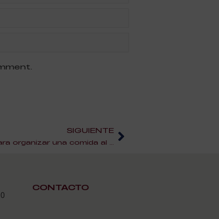
omment.
SIGUIENTE
Pícnics irresistibles: ideas para organizar una comida al aire libre perfecta
CONTACTO
30