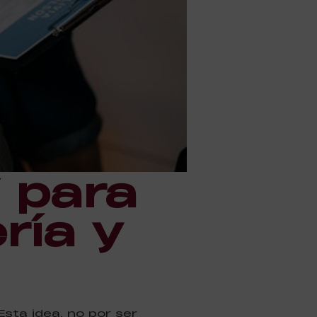
 para
ría y
sta idea, no por ser