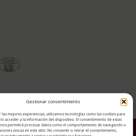
Gestionar consentimiento
r las mejores experiencias, utilizamos tecnologías como las cookies para
/o acceder a la información del dispositivo. El consentimiento de estas
 nos permitirá procesar datos como el comportamiento de navegación o
tica de cookies
Política de privacidad
caciones únicas en este sitio. No consentir o retirar el consentimiento,
r negativamente a ciertas características y funciones.