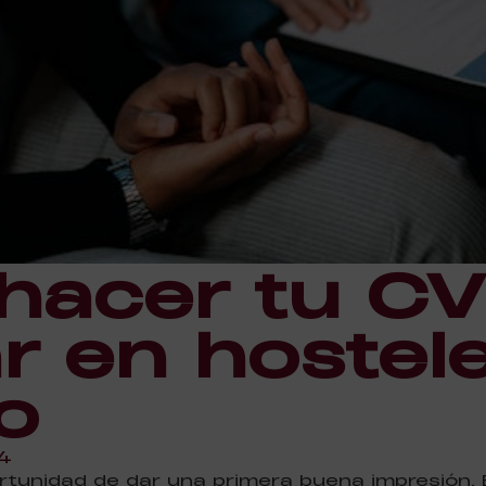
acer tu CV
r en hostele
o
4
tunidad de dar una primera buena impresión. E