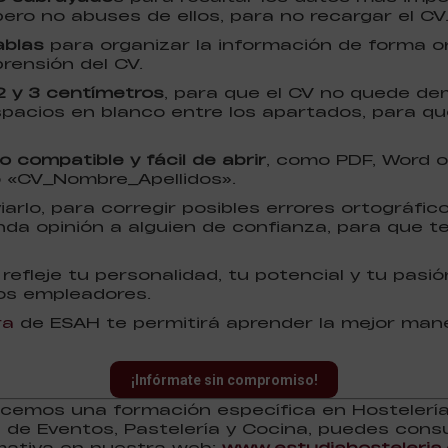
 pero no abuses de ellos, para no recargar el CV
ablas
para organizar la información de forma or
prensión del CV.
2 y 3 centímetros
, para que el CV no quede d
pacios en blanco entre los apartados, para que
 compatible y fácil de abrir
, como PDF, Word o
o «CV_Nombre_Apellidos».
iarlo, para corregir posibles errores ortográfic
nda opinión a alguien de confianza, para que t
refleje tu personalidad, tu potencial y tu pasió
 los empleadores.
ra
de ESAH te permitirá aprender la mejor manera
¡Infórmate sin compromiso!
cemos una formación específica en Hostelería,
n de Eventos, Pastelería y Cocina, puedes cons
mativa en nuestra web:
www.estudiahosteleria