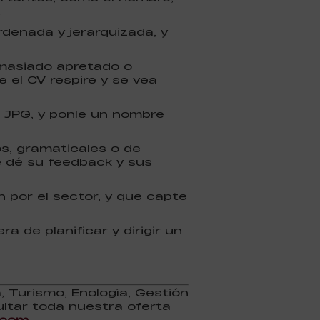
.
denada y jerarquizada, y
emasiado apretado o
 el CV respire y se vea
 JPG, y ponle un nombre
os, gramaticales o de
e dé su feedback y sus
n por el sector, y que capte
 de planificar y dirigir un
 Turismo, Enología, Gestión
ultar toda nuestra oferta
.com