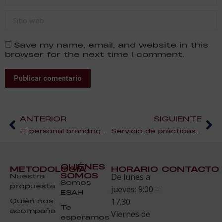
Sitio web
Save my name, email, and website in this
browser for the next time I comment.
Publicar comentario
ANTERIOR
SIGUIENTE
El personal branding o la marca personal en la hostelería
Servicio de prácticas en empresas de ESAH y Bolsa de Empleo
QUIÉNES
METODOLOGÍA
HORARIO
CONTACTO
SOMOS
Nuestra
De lunes a
Somos
propuesta
jueves: 9:00 –
ESAH
Quién nos
17.30
Te
acompaña
Viernes de
esperamos