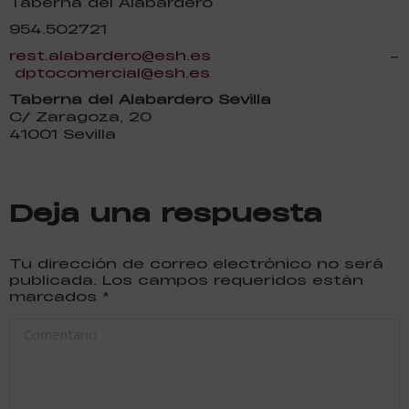
Taberna del Alabardero
954.502721
rest.alabardero@esh.es
–
dptocomercial@esh.es
Taberna del Alabardero Sevilla
C/ Zaragoza, 20
41001 Sevilla
Deja una respuesta
Tu dirección de correo electrónico no será
publicada. Los campos requeridos están
marcados
*
Comentario