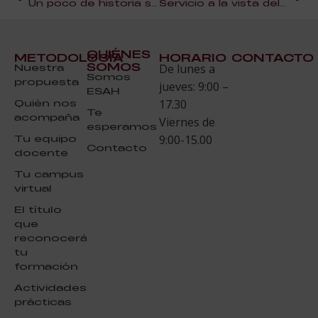
Un poco de historia sobre las estrellas Michelín
Servicio a la vista del cliente
QUIÉNES
METODOLOGÍA
HORARIO
CONTACTO
SOMOS
Nuestra
De lunes a
Somos
propuesta
jueves: 9:00 –
ESAH
Quién nos
17.30
Te
acompaña
Viernes de
esperamos
Tu equipo
9:00-15.00
Contacto
docente
Tu campus
virtual
El título
que
reconocerá
tu
formación
Actividades
prácticas