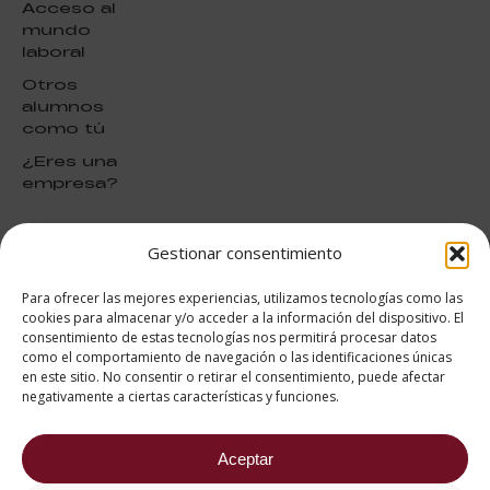
Acceso al
mundo
laboral
Otros
alumnos
como tú
¿Eres una
empresa?
Gestionar consentimiento
puntuación para ESAH
9.4
/10
Para ofrecer las mejores experiencias, utilizamos tecnologías como las
basado en
1331
cookies para almacenar y/o acceder a la información del dispositivo. El
Valoraciones soportado por
consentimiento de estas tecnologías nos permitirá procesar datos
eKomi
como el comportamiento de navegación o las identificaciones únicas
en este sitio. No consentir o retirar el consentimiento, puede afectar
negativamente a ciertas características y funciones.
Aceptar
682 734 562