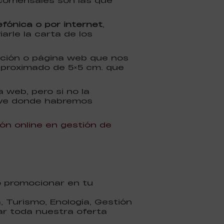
 comensales son las que
efónica o por internet
,
iarle la carta de los
cación o página web que nos
aproximado de 5×5 cm. que
 web, pero si no la
ive donde habremos
ón online en gestión de
o promocionar en tu
 Turismo, Enología, Gestión
ar toda nuestra oferta