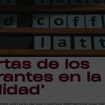
rtas de los
rantes en la
idad’
ntes son uno de los muchos elementos que tend