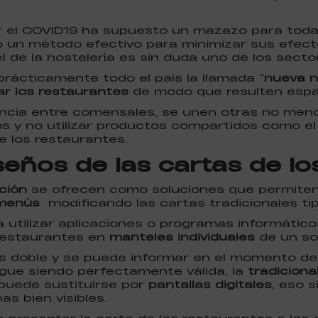
el COVID19 ha supuesto un mazazo para toda l
o un método efectivo para minimizar sus efecto
l de la hostelería es sin duda uno de los sect
prácticamente todo el país la llamada “
nueva n
r los restaurantes
de modo que resulten espa
ancia entre comensales, se unen otras no men
 y no utilizar productos compartidos como el ac
e los restaurantes.
eños de las cartas de lo
ación
se ofrecen como soluciones que permiten 
 menús
modificando las cartas tradicionales tipo
 utilizar aplicaciones o programas informático
 restaurantes en
manteles individuales
de un so
es doble y se puede informar en el momento de 
gue siendo perfectamente válida, la
tradiciona
 puede sustituirse por
pantallas digitales
, eso s
as bien visibles.