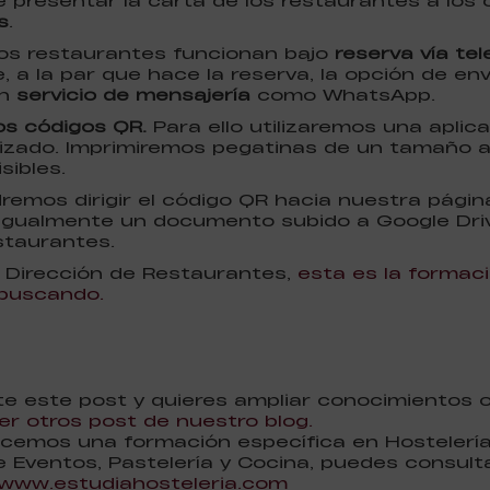
presentar la carta de los restaurantes a los
s
.
 los restaurantes funcionan bajo
reserva vía tel
, a la par que hace la reserva, la opción de env
un
servicio de mensajería
como WhatsApp.
los códigos QR.
Para ello utilizaremos una apli
lizado. Imprimiremos pegatinas de un tamaño 
sibles.
emos dirigir el código QR hacia nuestra página
 igualmente un documento subido a Google Dr
staurantes.
n Dirección de Restaurantes,
esta es la formaci
buscando.
nte este post y quieres ampliar conocimientos 
r otros post de nuestro blog.
cemos una formación específica en Hostelería,
e Eventos, Pastelería y Cocina, puedes consult
www.estudiahosteleria.com