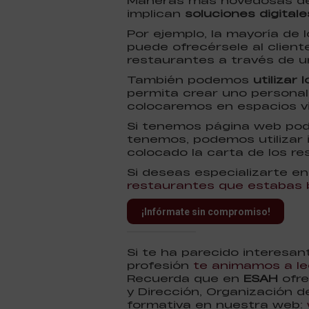
Maneras más novedosas de 
implican
soluciones digitale
Por ejemplo, la mayoría de
puede ofrecérsele al cliente
restaurantes a través de 
También podemos
utilizar 
permita crear uno persona
colocaremos en espacios vi
Si tenemos página web podr
tenemos, podemos utilizar
colocado la carta de los re
Si deseas especializarte e
restaurantes que estabas 
¡Infórmate sin compromiso!
Si te ha parecido interesa
profesión
te animamos a lee
Recuerda que en
ESAH
ofre
y Dirección, Organización d
formativa en nuestra web: