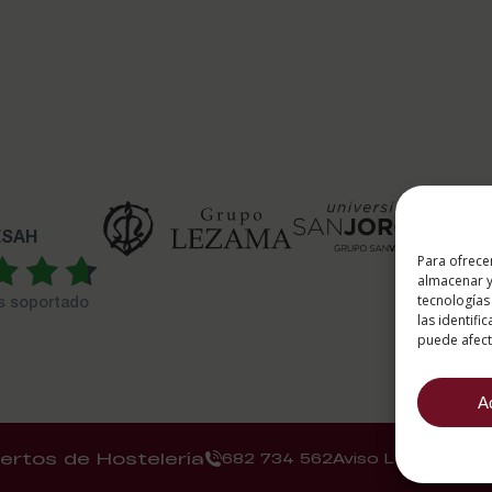
 ESAH
Para ofrece
almacenar y
tecnologías
es soportado
las identifi
puede afecta
A
ertos de Hostelería
682 734 562
Aviso Legal
Polí