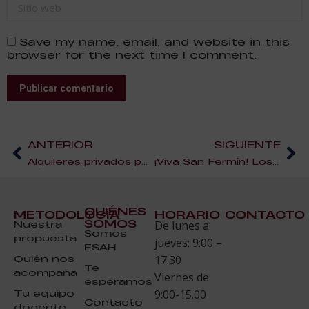
Sitio web
Save my name, email, and website in this
browser for the next time I comment.
Publicar comentario
ANTERIOR
SIGUIENTE
Alquileres privados para turistas
¡Viva San Fermín! Los 5 platos típicos de San Fermín
QUIÉNES
METODOLOGÍA
HORARIO
CONTACTO
SOMOS
Nuestra
De lunes a
Somos
propuesta
jueves: 9:00 –
ESAH
Quién nos
17.30
Te
acompaña
Viernes de
esperamos
Tu equipo
9:00-15.00
Contacto
docente