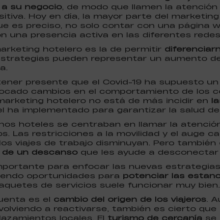
d a su negocio
, de modo que llamen la atención 
itiva. Hoy en día, la mayor parte del marketing 
ue es preciso, no solo contar con una página 
 una presencia activa en las diferentes redes
arketing hotelero es la de permitir
diferenciarn
strategias pueden representar un aumento de l
a.
tener presente que el Covid-19 ha supuesto u
ocado cambios en el comportamiento de los co
marketing hotelero no está de más incidir en
l
l ha implementado para garantizar la salud de
os hoteles se centraban en llamar la atención
os. Las restricciones a la movilidad y el auge 
los viajes de trabajo disminuyan. Pero también
 de un descanso
que les ayude a desconectar 
portante para enfocar las nuevas estrategias 
viendo oportunidades para
potenciar las estanc
aquetes de servicios suele funcionar muy bien.
uenta es el
cambio del origen de los viajeros
. 
volviendo a reactivarse, también es cierto que
azamientos locales. El
turismo de cercanía
se 