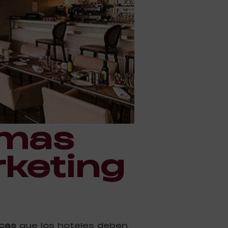
imas
keting
icas
que los hoteles deben