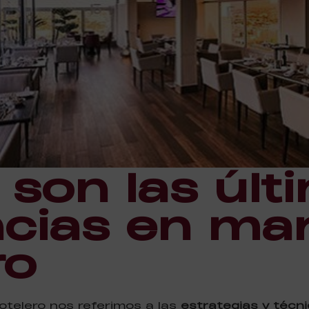
 son las últ
cias en mar
ro
otelero nos referimos a las
estrategias y técn