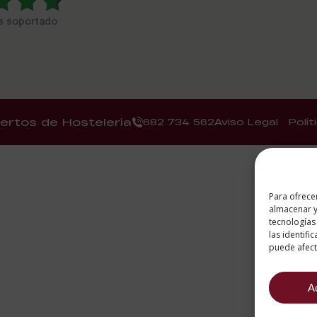
es soportado
ertos de Hostelería
682 734 562
Aviso Legal
Polí
Para ofrece
almacenar y
tecnologías
las identifi
puede afecta
A