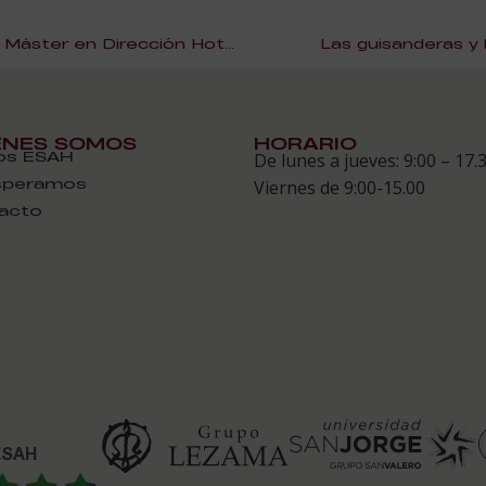
Dave Van Acker | Alumno del Máster en Dirección Hotelera
Las guisanderas y l
ÉNES SOMOS
HORARIO
s ESAH
De lunes a jueves: 9:00 – 17.
speramos
Viernes de 9:00-15.00
acto
 ESAH