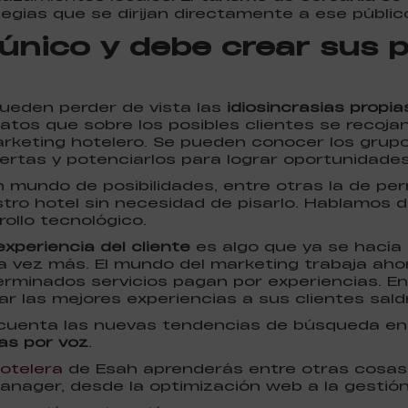
egias que se dirijan directamente a ese públic
único y debe crear sus 
ueden perder de vista las
idiosincrasias propia
datos que sobre los posibles clientes se recoja
arketing hotelero. Se pueden conocer los gru
ertas y potenciarlos para lograr oportunidades
 mundo de posibilidades, entre otras la de per
ro hotel sin necesidad de pisarlo. Hablamos d
rollo tecnológico.
experiencia del cliente
es algo que ya se hacía
 vez más. El mundo del marketing trabaja ahor
rminados servicios pagan por experiencias. En 
 las mejores experiencias a sus clientes saldr
cuenta las nuevas tendencias de búsqueda ent
as por voz
.
otelera
de Esah aprenderás entre otras cosas l
ager, desde la optimización web a la gestión 