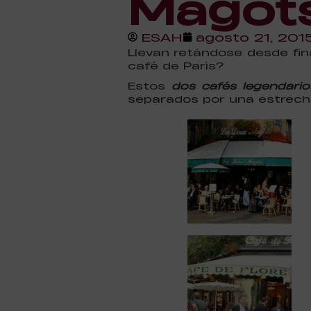
Magot
ESAH
agosto 21, 201
Llevan retándose desde fina
café de París?
Estos
dos cafés legendario
separados por una estrecha