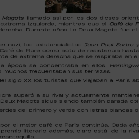
 Magots
, llamado así por los dos dioses orien
 extrema izquierda, mientras que el
Café de F
 derecha. Durante años Le Deux Magots fue el 
 nazi, los existencialistas
Jean Paul Sartre 
l Café de Flore como acto de resistencia hast
e de extrema derecha que se respiraba en el 
e la época se concentraba en ellos.
Hemingwa
s muchos frecuentaban sus terrazas.
el siglo XX los turistas que viajaban a París 
Flore superó a su rival y actualmente mantie
 Deux Magots sigue siendo también parada obli
 verdes del primero y verde con letras blancas
ad por el mejor café de París continúa. Cada a
remio literario además, claro está, de la riv
 mantequilla.