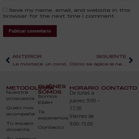
Save my name, email, and website in this
browser for the next time I comment.
Publicar comentario
ANTERIOR
SIGUIENTE
La mostaza: un condimento con mucha historia
Cómo se aplica la neurociencia a la industria de los alimentos
QUIÉNES
METODOLOGÍA
HORARIO
CONTACTO
SOMOS
Nuestra
De lunes a
Somos
propuesta
jueves: 9:00 –
ESAH
Quién nos
17.30
Te
acompaña
Viernes de
esperamos
Tu equipo
9:00-15.00
Contacto
docente
Tu campus