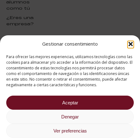
alumnos
como tú
¿Eres una
empresa?
Gestionar consentimiento
puntuación para ESAH
9.4
/10
Para ofrecer las mejores experiencias, utilizamos tecnologías como las
basado en
1331
cookies para almacenar y/o acceder a la información del dispositivo. El
Valoraciones soportado por
consentimiento de estas tecnologías nos permitirá procesar datos
eKomi
como el comportamiento de navegación o las identificaciones únicas
en este sitio. No consentir o retirar el consentimiento, puede afectar
negativamente a ciertas características y funciones.
Aceptar
682 734 562
Denegar
Aviso Legal
Política de cookies
Política de privacidad
Ver preferencias
2026 ® Estudios Superiores