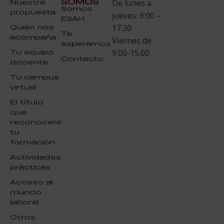
SOMOS
Nuestra
De lunes a
Somos
propuesta
jueves: 9:00 –
ESAH
Quién nos
17.30
Te
acompaña
Viernes de
esperamos
Tu equipo
9:00-15.00
Contacto
docente
Tu campus
virtual
El título
que
reconocerá
tu
formación
Actividades
prácticas
Acceso al
mundo
laboral
Otros