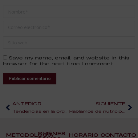
Nombre *
Correo electrónico *
Sitio web
Save my name, email, and website in this
browser for the next time I comment.
Publicar comentario
ANTERIOR
SIGUIENTE
Tendencias en la organización de bodas, wedding planner
Hablamos de nutrición con Javier García, profesor de ESAH y colaborador del programa ‘La báscula’
QUIÉNES
METODOLOGÍA
HORARIO
CONTACTO