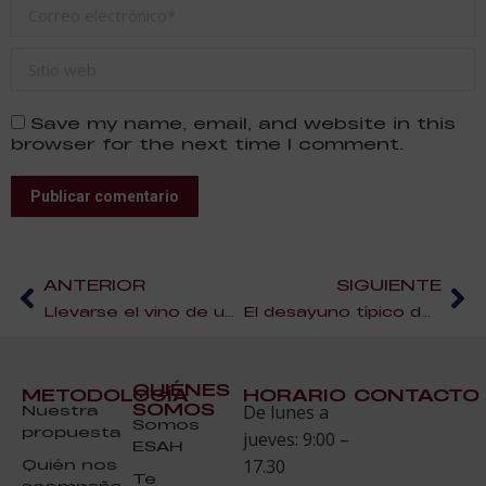
Correo electrónico *
Sitio web
Save my name, email, and website in this
browser for the next time I comment.
Publicar comentario
ANTERIOR
SIGUIENTE
Llevarse el vino de un restaurante, ¿a favor o en contra?
El desayuno típico de cada comunidad autónoma | 1
QUIÉNES
METODOLOGÍA
HORARIO
CONTACTO
SOMOS
Nuestra
De lunes a
Somos
propuesta
jueves: 9:00 –
ESAH
Quién nos
17.30
Te
acompaña