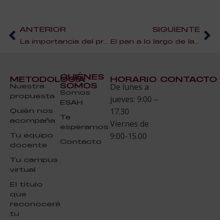
ANTERIOR
SIGUIENTE
La importancia del protocolo en los eventos de restauración
El pan a lo largo de la historia
QUIÉNES
METODOLOGÍA
HORARIO
CONTACTO
SOMOS
Nuestra
De lunes a
Somos
propuesta
jueves: 9:00 –
ESAH
Quién nos
17.30
Te
acompaña
Viernes de
esperamos
Tu equipo
9:00-15.00
Contacto
docente
Tu campus
virtual
El título
que
reconocerá
tu