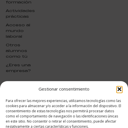
formación
Actividades
prácticas
Acceso al
mundo
laboral
Otros
alumnos
como tú
¿Eres una
empresa?
Gestionar consentimiento
puntuación para ESAH
9.4
/10
Para ofrecer las mejores experiencias, utilizamos tecnologías como las
basado en
1331
cookies para almacenar y/o acceder a la información del dispositivo. El
Valoraciones soportado por
consentimiento de estas tecnologías nos permitirá procesar datos
eKomi
como el comportamiento de navegación o las identificaciones únicas
en este sitio. No consentir o retirar el consentimiento, puede afectar
negativamente a ciertas características y funciones.