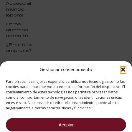
Acceso al
mundo
laboral
Otros
alumnos
como tú
¿Eres una
empresa?
Gestionar consentimiento
puntuación para ESAH
9.2
/10
Para ofrecer las mejores experiencias, utilizamos tecnologías como las
basado en
1332
cookies para almacenar y/o acceder a la información del dispositivo. El
Valoraciones soportado por
consentimiento de estas tecnologías nos permitirá procesar datos
eKomi
como el comportamiento de navegación o las identificaciones únicas
en este sitio. No consentir o retirar el consentimiento, puede afectar
negativamente a ciertas características y funciones.
Aceptar
682 734 562