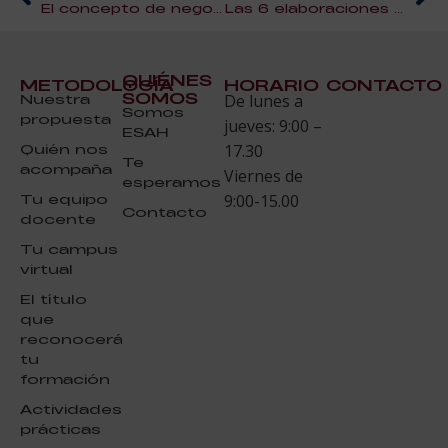
El concepto de negocio del hostel u hostal
Las 6 elaboraciones culinarias para verano más TOP
QUIÉNES
METODOLOGÍA
HORARIO
CONTACTO
SOMOS
Nuestra
De lunes a
Somos
propuesta
jueves: 9:00 –
ESAH
Quién nos
17.30
Te
acompaña
Viernes de
esperamos
Tu equipo
9:00-15.00
Contacto
docente
Tu campus
virtual
El título
que
reconocerá
tu
formación
Actividades
prácticas