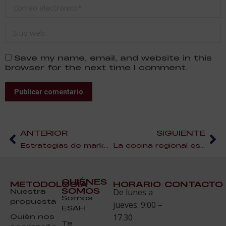
Correo electrónico *
Sitio web
Save my name, email, and website in this
browser for the next time I comment.
Publicar comentario
ANTERIOR
SIGUIENTE
Estrategias de marketing para casas rurales
La cocina regional española: diversidad y riqueza
QUIÉNES
METODOLOGÍA
HORARIO
CONTACTO
SOMOS
Nuestra
De lunes a
Somos
propuesta
jueves: 9:00 –
ESAH
Quién nos
17.30
Te