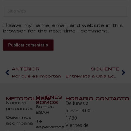
Sitio web
Save my name, email, and website in this
browser for the next time I comment.
Publicar comentario
ANTERIOR
SIGUIENTE
Por qué es importante elaborar fichas técnicas de los platos de un restaurante
Entrevista a Gala Echegaray. Profesora del área de Gestión y Dirección
QUIÉNES
METODOLOGÍA
HORARIO
CONTACTO
SOMOS
Nuestra
De lunes a
Somos
propuesta
jueves: 9:00 –
ESAH
Quién nos
17.30
Te
acompaña
Viernes de
esperamos