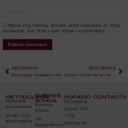
Sitio web
Save my name, email, and website in this
browser for the next time I comment.
Publicar comentario
ANTERIOR
SIGUIENTE
Portugal, mosaico de vinos |Enología y vinos portugueses
Cómo iniciarte en la Cocina Profesional
QUIÉNES
METODOLOGÍA
HORARIO
CONTACTO
SOMOS
Nuestra
De lunes a
Somos
propuesta
jueves: 9:00 –
ESAH
Quién nos
17.30
Te
acompaña
Viernes de
esperamos