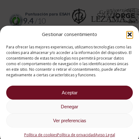
puntuación para ESAH
9.4
/10
basado en
1331
Gestionar consentimiento
Valoraciones soportado por
eKomi
Para ofrecer las mejores experiencias, utilizamos tecnologías como las
cookies para almacenar y/o acceder a la información del dispositivo. El
consentimiento de estas tecnologías nos permitirá procesar datos
como el comportamiento de navegación o las identificaciones únicas
en este sitio. No consentir o retirar el consentimiento, puede afectar
negativamente a ciertas características y funciones.
682 734 562
Aviso Legal
Política de cookies
Aceptar
Política de privacidad
2026 ® Estudios Superiores
Denegar
Abiertos de Hostelería
Ver preferencias
Política de cookies
Política de privacidad
Aviso Legal