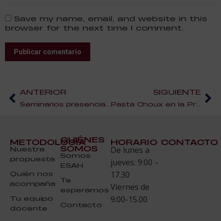
Save my name, email, and website in this
browser for the next time I comment.
Publicar comentario
ANTERIOR
SIGUIENTE
Seminarios presenciales de cocina y hostelería ESAH
Pasta Choux en la Práctica Presencial de Pastelería ESAH en Sevilla
QUIÉNES
METODOLOGÍA
HORARIO
CONTACTO
SOMOS
Nuestra
De lunes a
Somos
propuesta
jueves: 9:00 –
ESAH
Quién nos
17.30
Te
acompaña
Viernes de
esperamos
Tu equipo
9:00-15.00
Contacto
docente