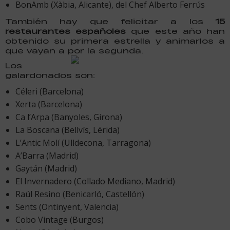
BonAmb (Xàbia, Alicante), del Chef Alberto Ferrús
También hay que felicitar a los
15
restaurantes españoles
que este año han
obtenido su primera estrella y animarlos a
que vayan a por la segunda.
Los
galardonados son:
Céleri (Barcelona)
Xerta (Barcelona)
Ca l’Arpa (Banyoles, Girona)
La Boscana (Bellvís, Lérida)
L’Antic Molí (Ulldecona, Tarragona)
A’Barra (Madrid)
Gaytán (Madrid)
El Invernadero (Collado Mediano, Madrid)
Raúl Resino (Benicarló, Castellón)
Sents (Ontinyent, Valencia)
Cobo Vintage (Burgos)