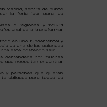
en Madrid, servirá de punto
er la feria líder para los
íses o regiones y 121.231
rofesional para transformar
e todo en uno fundamental y
aís es una de las palancas
 nos está costando salir.
ás demandada por muchas
es que necesitan encontrar
mo y personas que quieran
ita obligada para todos los