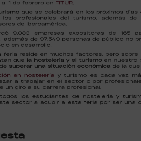
 al 1 de febrero en
FITUR
.
Turismo
que se celebrará en los próximos días 
los profesionales del turismo, además de s
ores de Iberoamérica.
rgó 9.083 empresas expositoras de 165 pa
s, además de 97.549 personas de público no p
cio en desarrollo.
ta feria reside en muchos factores, pero sobr
ntan que
la hostelería y el turismo
en nuestro p
 de
superar una situación económica
de la que
ión en hostelería
y turismo es cada vez m
zar a trabajar en el sector o por profesional
e un giro a su carrera profesional.
dos los estudiantes de hostelería y turis
te sector a acudir a esta feria por ser una c
uesta