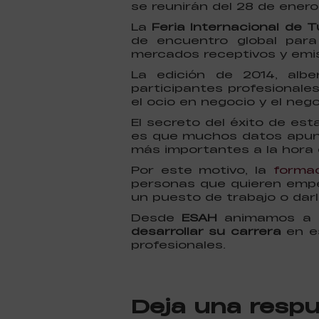
se reunirán del 28 de enero
La
Feria Internacional de 
de encuentro global para 
mercados receptivos y emis
La edición de 2014, albe
participantes profesionale
el ocio en negocio y el nego
El secreto del éxito de es
es que muchos datos apu
más importantes a la hora
Por este motivo, la
formac
personas que quieren empe
un puesto de trabajo o darl
Desde
ESAH
animamos a to
desarrollar su carrera
en es
profesionales.
Deja una resp