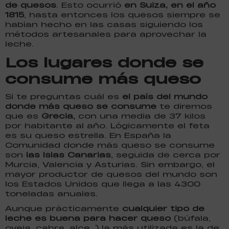
de quesos
. Esto ocurrió
en Suiza, en el año
1815
, hasta entonces los quesos siempre se
habían hecho en las casas siguiendo los
métodos artesanales para aprovechar la
leche.
Los lugares donde se
consume más queso
Si te preguntas cuál es
el país del mundo
donde más queso se consume
te diremos
que es
Grecia,
con una media de 37 kilos
por habitante al año. Lógicamente el feta
es su queso estrella. En España la
Comunidad donde más queso se consume
son
las Islas Canarias
, seguida de cerca por
Murcia, Valencia y Asturias. Sin embargo, el
mayor productor de quesos del mundo son
los Estados Unidos que llega a las 4300
toneladas anuales.
Aunque prácticamente
cualquier tipo de
leche es buena para hacer queso
(búfala,
oveja, cabra, alce…) la más utilizada es la de