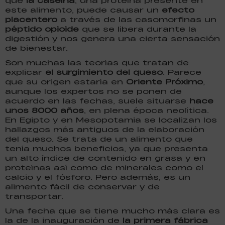
que
la caseína
, una proteína presente en
este alimento, puede causar un
efecto
placentero
a través de las casomorfinas un
péptido opioide
que se libera durante la
digestión y nos genera una cierta sensación
de bienestar.
Son muchas las teorías que tratan de
explicar
el surgimiento del queso
. Parece
que su origen estaría en
Oriente Próximo
,
aunque los expertos no se ponen de
acuerdo en las fechas, suele situarse
hace
unos 8000 años
, en plena época neolítica.
En Egipto y en Mesopotamia se localizan los
hallazgos más antiguos de la elaboración
del queso. Se trata de un alimento que
tenía muchos beneficios, ya que presenta
un alto índice de contenido en grasa y en
proteínas así como de minerales como el
calcio y el fósforo. Pero además, es un
alimento fácil de conservar y de
transportar.
Una fecha que se tiene mucho más clara es
la de la inauguración de
la primera fábrica