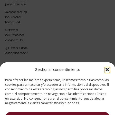
prácticas
Acceso al
mundo
laboral
Otros
alumnos
como tú
¿Eres una
empresa?
Gestionar consentimiento
puntuación para ESAH
9.4
/10
Para ofrecer las mejores experiencias, utilizamos tecnologías como las
basado en
1331
cookies para almacenar y/o acceder a la información del dispositivo. El
Valoraciones soportado por
consentimiento de estas tecnologías nos permitirá procesar datos
eKomi
como el comportamiento de navegación o las identificaciones únicas
en este sitio. No consentir o retirar el consentimiento, puede afectar
negativamente a ciertas características y funciones.