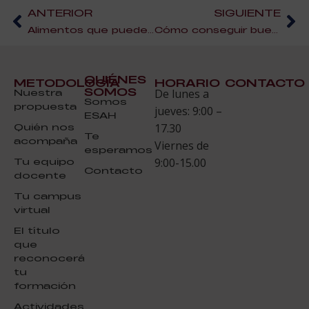
ANTERIOR
SIGUIENTE
Alimentos que pueden ayudar a reforzar el sistema inmune
Cómo conseguir buenos resultados con la cocina a la plancha
QUIÉNES
METODOLOGÍA
HORARIO
CONTACTO
SOMOS
Nuestra
De lunes a
Somos
propuesta
jueves: 9:00 –
ESAH
Quién nos
17.30
Te
acompaña
Viernes de
esperamos
Tu equipo
9:00-15.00
Contacto
docente
Tu campus
virtual
El título
que
reconocerá
tu
formación
Actividades