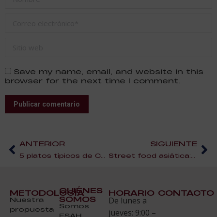
Correo electrónico *
Sitio web
Save my name, email, and website in this
browser for the next time I comment.
Publicar comentario
ANTERIOR
SIGUIENTE
5 platos típicos de Cantabria para chuparse los dedos
Street food asiática: descubre los mejores platos callejeros de Tailandia, Vietnam y China
QUIÉNES
METODOLOGÍA
HORARIO
CONTACTO
SOMOS
Nuestra
De lunes a
Somos
propuesta
jueves: 9:00 –
ESAH