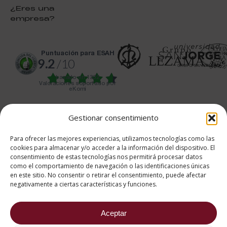
¿Eres una
empresa?
puntuación para ESAH
9.2
/10
basado en
1332
Valoraciones soportado por
eKomi
Gestionar consentimiento
Para ofrecer las mejores experiencias, utilizamos tecnologías como las
cookies para almacenar y/o acceder a la información del dispositivo. El
682 734 562
consentimiento de estas tecnologías nos permitirá procesar datos
como el comportamiento de navegación o las identificaciones únicas
Aviso Legal
Política de cookies
en este sitio. No consentir o retirar el consentimiento, puede afectar
Política de privacidad
negativamente a ciertas características y funciones.
2026 ® Estudios Superiores
Abiertos de Hostelería
Aceptar