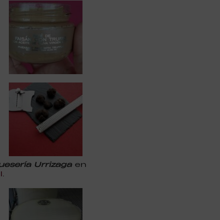
uesería Urrizaga
en
l
.