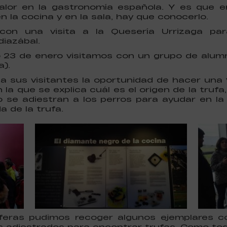
valor en la gastronomía española. Y es que 
n la cocina y en la sala, hay que conocerlo.
on una visita a la Quesería Urrizaga pa
diazábal.
o 23 de enero visitamos con un grupo de alu
).
a sus visitantes la oportunidad de hacer una
 la que se explica cuál es el origen de la trufa
 se adiestran a los perros para ayudar en la
 de la trufa.
ruferas pudimos recoger algunos ejemplares c
os adiestrados para encontrar trufas. Como tod