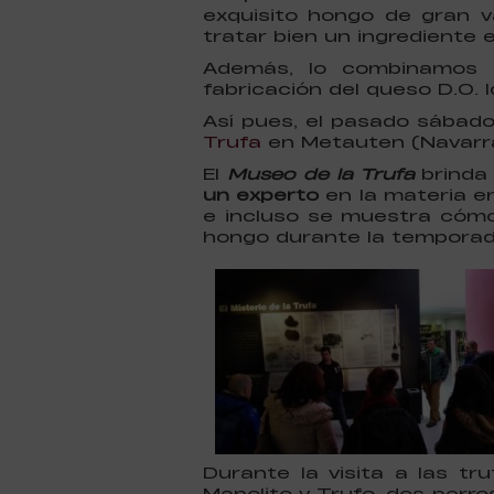
exquisito hongo de gran 
tratar bien un ingrediente e
Además, lo combinamos c
fabricación del queso D.O. I
Así pues, el pasado sábad
Trufa
en Metauten (Navarra
El
Museo de la Trufa
brinda 
un experto
en la materia en
e incluso se muestra cómo
hongo durante la temporada
Durante la visita a las t
Manolito y Trufo, dos perr