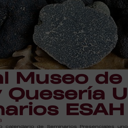
al Museo de 
y Quesería U
narios ESAH
6
o calendario de Seminarios Presenciales uno