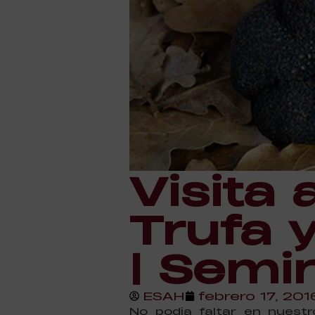
Visita 
Trufa 
| Semi
ESAH
febrero 17, 201
No podía faltar en nuestr