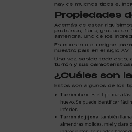
hay de muchos tipos e, incl
Propiedades d
Además de estar riquísimo
proteínas, fibra, grasas en 
almendra, uno de los ingred
En cuanto a su origen,
pare
nuestro país en el siglo XV
Una vez sabido todo esto, 
turrón y sus característic
¿Cuáles son la
Estos son algunos de los t
Turrón duro
: es el tipo más clá
huevo. Se puede identificar fácil
inferior.
Turrón de jijona
: también llam
almendras molidas, miel y clara
ingredientes, se pueden hacer d