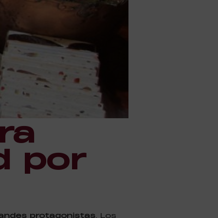
ra
d por
randes protagonistas
. Los