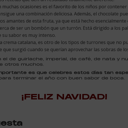
en muchas ocasiones es el favorito de los niños por contener
onsigue una combinación deliciosa. Además, el chocolate pue
e los amantes de esta fruta, ya que está hecho esencialmente 
 cerca de ser un bombón que un turrón. Está dirigido a los p
e su sabor es muy intenso.
la crema catalana, es otro de los tipos de turrones que no p
e que surgió cuando se querían aprovechar las sobras de los
 el de guirlache, imperial, de café, de nata y 
re otros muchos.
mportante es que celebres estos días tan espe
ara terminar el año con buen sabor de boca.
¡FELIZ NAVIDAD!
uesta