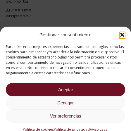
como tú
¿Eres una
empresa?
Gestionar consentimiento
puntuación para ESAH
9.4
/10
Para ofrecer las mejores experiencias, utilizamos tecnologías como las
basado en
1331
cookies para almacenar y/o acceder a la información del dispositivo. El
Valoraciones soportado por
consentimiento de estas tecnologías nos permitirá procesar datos
eKomi
como el comportamiento de navegación o las identificaciones únicas
en este sitio. No consentir o retirar el consentimiento, puede afectar
negativamente a ciertas características y funciones.
Aceptar
682 734 562
Denegar
Aviso Legal
Política de cookies
Política de privacidad
Ver preferencias
2026 ® Estudios Superiores
Abiertos de Hostelería
Política de cookies
Política de privacidad
Aviso Legal