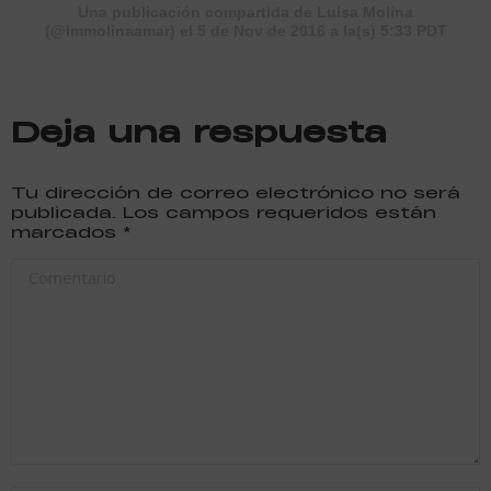
Una publicación compartida de Luisa Molina
(@lmmolinaamar) el 5 de Nov de 2016 a la(s) 5:33 PDT
Deja una respuesta
Tu dirección de correo electrónico no será
publicada. Los campos requeridos están
marcados
*
Comentario