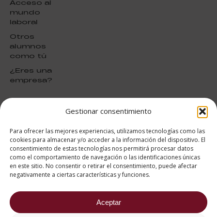
Acceso al
mundo
laboral
Otros
alumnos
como tú
¿Eres una
empresa?
Gestionar consentimiento
puntuación para ESAH
9.4
/10
Para ofrecer las mejores experiencias, utilizamos tecnologías como las
basado en
1331
cookies para almacenar y/o acceder a la información del dispositivo. El
Valoraciones soportado por
consentimiento de estas tecnologías nos permitirá procesar datos
eKomi
como el comportamiento de navegación o las identificaciones únicas
en este sitio. No consentir o retirar el consentimiento, puede afectar
negativamente a ciertas características y funciones.
Aceptar
682 734 562