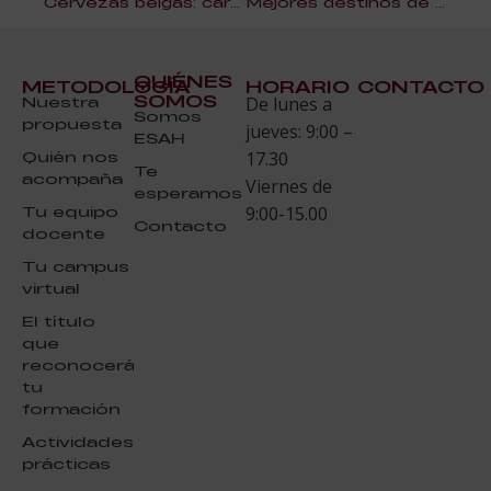
Cervezas belgas: características y tipos
Mejores destinos de Estados Unidos para este verano
QUIÉNES
METODOLOGÍA
HORARIO
CONTACTO
SOMOS
Nuestra
De lunes a
Somos
propuesta
jueves: 9:00 –
ESAH
Quién nos
17.30
Te
acompaña
Viernes de
esperamos
Tu equipo
9:00-15.00
Contacto
docente
Tu campus
virtual
El título
que
reconocerá
tu
formación
Actividades
prácticas