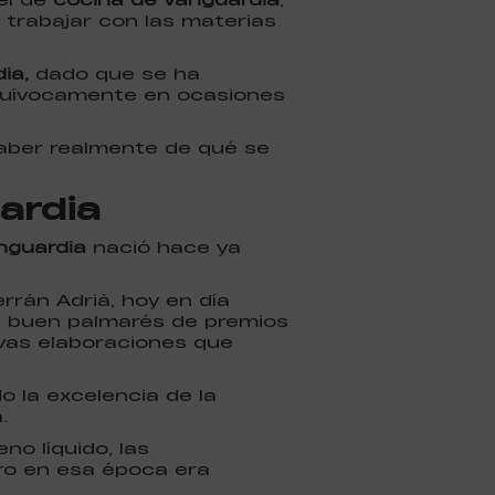
 trabajar con las materias
ia,
dado que se ha
 equívocamente en ocasiones
saber realmente de qué se
ardia
nguardia
nació hace ya
rán Adrià, hoy en día
un buen palmarés de premios
ivas elaboraciones que
o la excelencia de la
.
o líquido, las
ero en esa época era