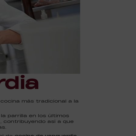
rdia
 cocina más tradicional a la
 parrilla en los últimos
, contribuyendo así a que
as.
el de
cocina de vanguardia
,