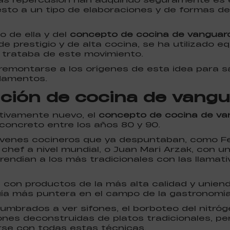
sto a un tipo de elaboraciones y de formas de
 de ella y del
concepto de cocina de vanguard
de prestigio y de alta cocina, se ha utilizado
 trataba de este movimiento.
remontarse a los orígenes de esta idea para 
ndamentos.
ición de cocina de vangu
tivamente nuevo, el
concepto de cocina de va
oncreto entre los años 80 y 90.
venes cocineros que ya despuntaban, como Fer
chef a nivel mundial, o Juan Mari Arzak, con 
prendían a los más tradicionales con las llamat
 con productos de la más alta calidad y uniend
gía más puntera en el campo de la gastronomía
brados a ver sifones, el borboteo del nitrógen
iones deconstruidas de platos tradicionales, p
rse con todas estas técnicas.