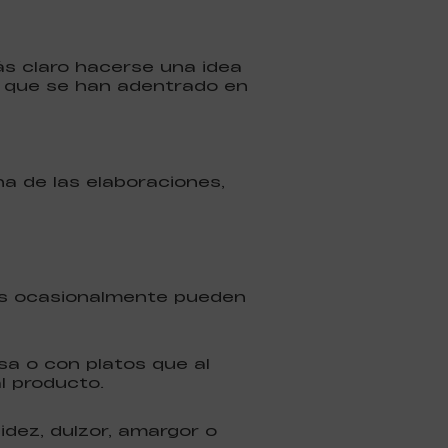
ás claro hacerse una idea
s que se han adentrado en
 de las elaboraciones,
tos ocasionalmente pueden
a o con platos que al
l producto.
dez, dulzor, amargor o