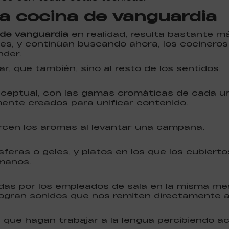
 la cocina de vanguardia
 de vanguardia
en realidad, resulta bastante m
es, y continúan buscando ahora, los cocinero
nder.
r, que también, sino al resto de los sentidos.
eptual, con las gamas cromáticas de cada una
mente creados para unificar contenido.
rcen los aromas al levantar una campana.
sferas o geles, y platos en los que los cubier
 manos.
as por los empleados de sala en la misma mes
 logran sonidos que nos remiten directamente a
que hagan trabajar a la lengua percibiendo aci