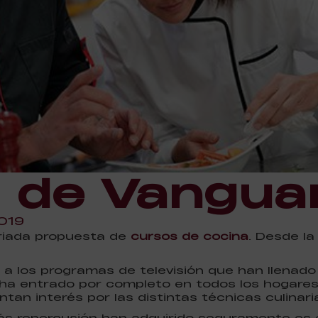
 de Vangua
019
iada propuesta de
cursos de cocina
. Desde la
 los programas de televisión que han llenado la
a ha entrado por completo en todos los hogares
an interés por las distintas técnicas culinari
ás repercusión han adquirido seguramente es 