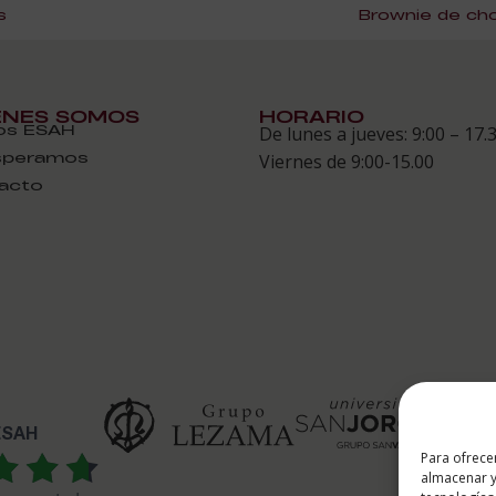
s
Brownie de choc
ÉNES SOMOS
HORARIO
s ESAH
De lunes a jueves: 9:00 – 17.
speramos
Viernes de 9:00-15.00
acto
 ESAH
Para ofrece
almacenar y