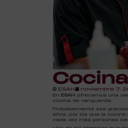
Cocina
ESAH
noviembre 7, 2
En
ESAH
ofrecemos una var
cocina de vanguardia.
Probablemente sea gracias a
años, por los que la cocin
cada vez más personas sient
Uno de los términos que m